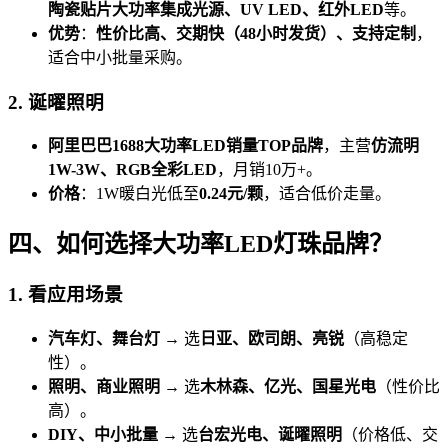
陶瓷贴片大功率集成光源、UV LED、红外LED
等。
优势
：
性价比高、交期快（48小时发货）、支持定制
，
适合中小批量采购。
2. 诞曜照明
阿里巴巴1688大功率LED销量TOP品牌
，主营
仿流明
1W-3W、RGB全彩LED
，月销10万+。
价格
：1W暖白光低至
0.24元/颗
，适合低价走量。
四、如何选择大功率LED灯珠品牌？
1. 看应用场景
汽车灯、舞台灯
→ 选
日亚、欧司朗、亮锐
（高稳定
性）。
照明、商业照明
→ 选
木林森、亿光、国星光电
（性价比
高）。
DIY、中小批量
→ 选
台宏光电、诞曜照明
（价格低、交