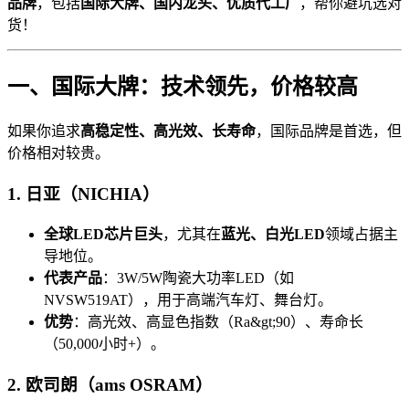
品牌
，包括
国际大牌、国内龙头、优质代工厂
，帮你避坑选对
货！
一、国际大牌：技术领先，价格较高
如果你追求
高稳定性、高光效、长寿命
，国际品牌是首选，但
价格相对较贵。
1. 日亚（NICHIA）
全球LED芯片巨头
，尤其在
蓝光、白光LED
领域占据主
导地位。
代表产品
：3W/5W陶瓷大功率LED（如
NVSW519AT），用于高端汽车灯、舞台灯。
优势
：高光效、高显色指数（Ra&gt;90）、寿命长
（50,000小时+）。
2. 欧司朗（ams OSRAM）