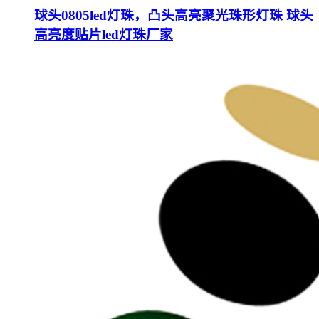
球头0805led灯珠，凸头高亮聚光珠形灯珠 球头
高亮度贴片led灯珠厂家