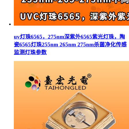
uv灯珠6565，275nm深紫外6565紫光灯珠，陶
瓷6565灯珠255nm 265nm 275nm杀菌净化传感
监测灯珠参数