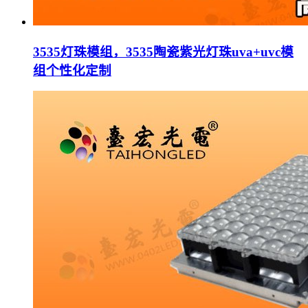
3535灯珠模组，3535陶瓷紫光灯珠uva+uvc模
组个性化定制