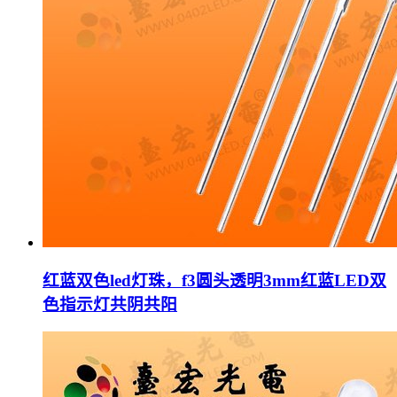
红蓝双色led灯珠，f3圆头透明3mm红蓝LED双
色指示灯共阴共阳