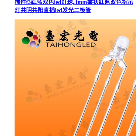
插件f3红蓝双色led灯珠,3mm雾状红蓝双色指示
灯共阴共阳直插led发光二极管