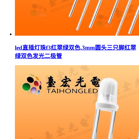
led直插灯珠f3红翠绿双色,3mm圆头三只脚红翠
绿双色发光二极管