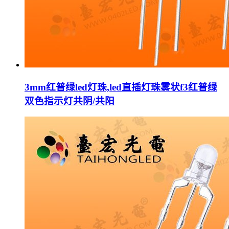
3mm红普绿led灯珠,led直插灯珠雾状f3红普绿
双色指示灯共阴/共阳