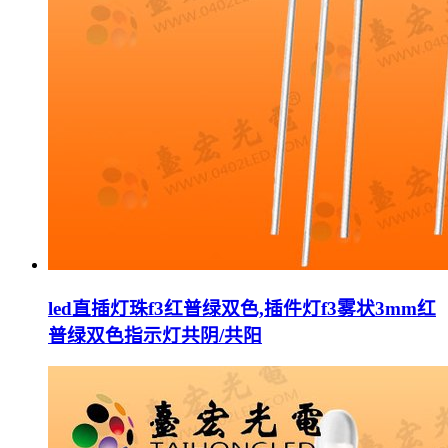
led直插灯珠f3红普绿双色,插件灯f3雾状3mm红
普绿双色指示灯共阴/共阳