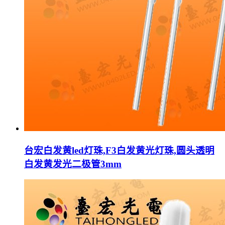
台宏白发黄led灯珠,F3白发黄光灯珠,圆头透明
白发黄发光二极管3mm