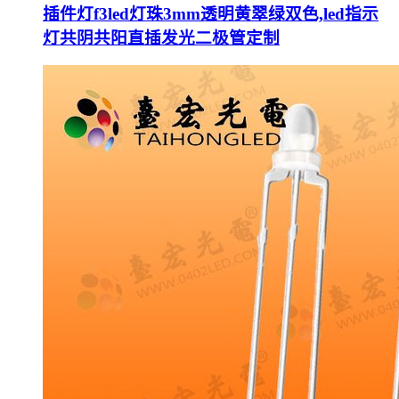
插件灯f3led灯珠3mm透明黄翠绿双色,led指示
灯共阴共阳直插发光二极管定制