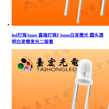
led灯珠3mm 直插灯珠F3mm白发橙光 圆头透
明白发橙发光二极管