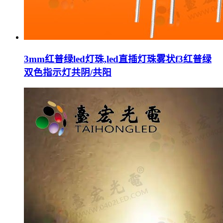
3mm红普绿led灯珠,led直插灯珠雾状f3红普绿
双色指示灯共阴/共阳