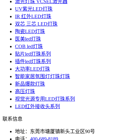
激光灯珠 VCSEL激光器
UV紫光LED灯珠
IR 红外LED灯珠
双芯 三芯 LED灯珠
陶瓷LED灯珠
医美led灯珠
COB led灯珠
贴片led灯珠系列
插件led灯珠系列
大功率LED灯珠
智能家居氛围灯灯珠灯珠
新品爆款灯珠
高压灯珠
视觉光源专用LED灯珠系列
LED红外接收头系列
联系信息
地址：东莞市塘厦镇新头工业区90号
电话：
400-689-8189