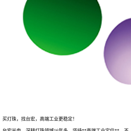
买灯珠，找台宏，高端工业更稳定！
台宏光电，深耕灯珠领域16年多，坚持**高端工业定位**，不