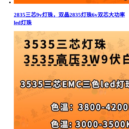
2835三芯9v灯珠，双晶2835灯珠6v双芯大功率
led灯珠