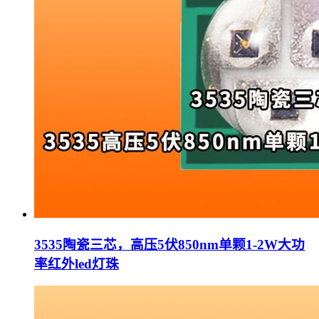
3535陶瓷三芯，高压5伏850nm单颗1-2W大功
率红外led灯珠