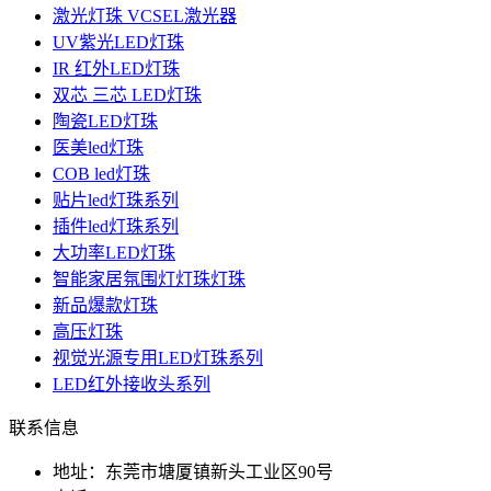
激光灯珠 VCSEL激光器
UV紫光LED灯珠
IR 红外LED灯珠
双芯 三芯 LED灯珠
陶瓷LED灯珠
医美led灯珠
COB led灯珠
贴片led灯珠系列
插件led灯珠系列
大功率LED灯珠
智能家居氛围灯灯珠灯珠
新品爆款灯珠
高压灯珠
视觉光源专用LED灯珠系列
LED红外接收头系列
联系信息
地址：东莞市塘厦镇新头工业区90号