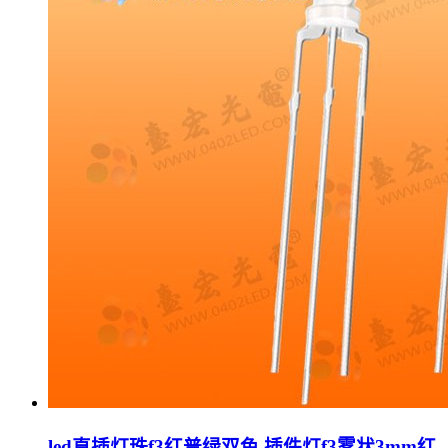
led直插灯珠f3红普绿双色,插件灯f3雾状3mm红