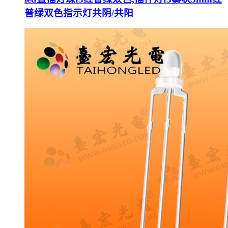
普绿双色指示灯共阴/共阳