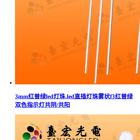
3mm红普绿led灯珠,led直插灯珠雾状f3红普绿
双色指示灯共阴/共阳