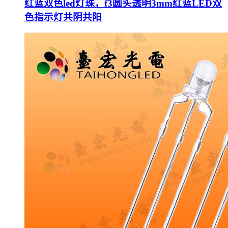
红蓝双色led灯珠，f3圆头透明3mm红蓝LED双
色指示灯共阴共阳