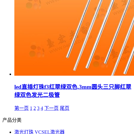
led直插灯珠f3红翠绿双色,3mm圆头三只脚红翠
绿双色发光二极管
第一页
1
2
3
4
下一页
尾页
产品分类
激光灯珠 VCSEL激光器