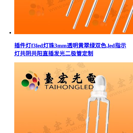
插件灯f3led灯珠3mm透明黄翠绿双色,led指示
灯共阴共阳直插发光二极管定制