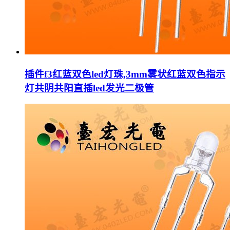
插件f3红蓝双色led灯珠,3mm雾状红蓝双色指示
灯共阴共阳直插led发光二极管