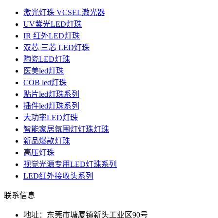
激光灯珠 VCSEL激光器
UV紫光LED灯珠
IR 红外LED灯珠
双芯 三芯 LED灯珠
陶瓷LED灯珠
医美led灯珠
COB led灯珠
贴片led灯珠系列
插件led灯珠系列
大功率LED灯珠
智能家居氛围灯灯珠灯珠
新品爆款灯珠
高压灯珠
视觉光源专用LED灯珠系列
LED红外接收头系列
联系信息
地址：东莞市塘厦镇新头工业区90号