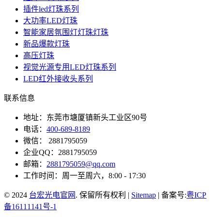
插件led灯珠系列
大功率LED灯珠
智能家居氛围灯灯珠灯珠
新品爆款灯珠
高压灯珠
视觉光源专用LED灯珠系列
LED红外接收头系列
联系信息
地址：东莞市塘厦镇新头工业区90号
电话：
400-689-8189
微信： 2881795059
企业QQ：2881795059
邮箱：
2881795059@qq.com
工作时间：周一至周六，8:00 - 17:30
© 2024
台宏光电官网
. 保留所有权利 |
Sitemap
| 备案号:
粤ICP
备16111141号-1