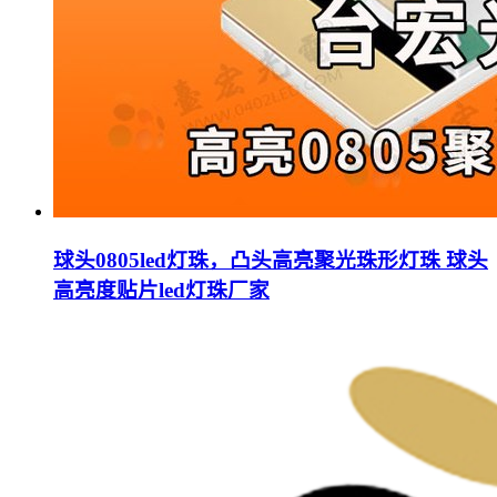
球头0805led灯珠，凸头高亮聚光珠形灯珠 球头
高亮度贴片led灯珠厂家