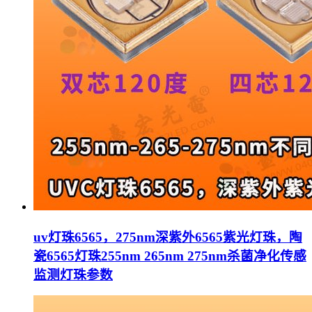
uv灯珠6565，275nm深紫外6565紫光灯珠，陶
瓷6565灯珠255nm 265nm 275nm杀菌净化传感
监测灯珠参数