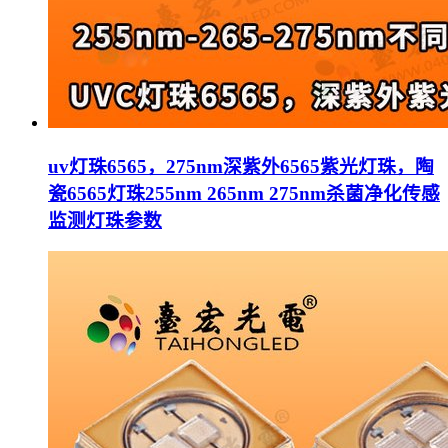
uv灯珠6565，275nm深紫外6565紫光灯珠，陶
瓷6565灯珠255nm 265nm 275nm杀菌净化传感
监测灯珠参数