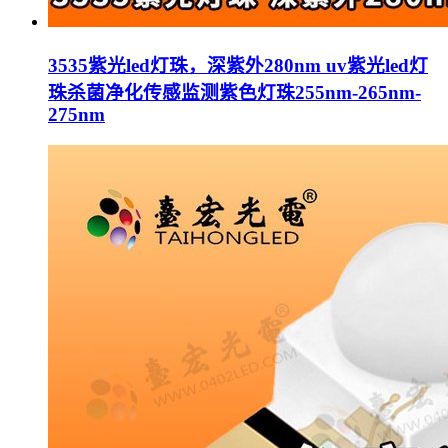
3535紫光led灯珠，深紫外280nm uv紫光led灯
珠杀菌净化传感监测紫色灯珠255nm-265nm-
275nm