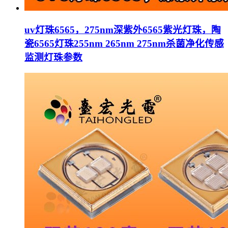
uv灯珠6565，275nm深紫外6565紫光灯珠，陶
瓷6565灯珠255nm 265nm 275nm杀菌净化传感
监测灯珠参数