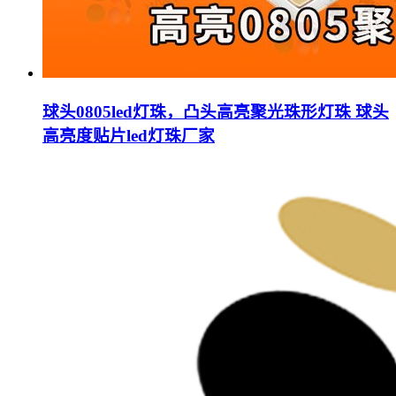
球头0805led灯珠，凸头高亮聚光珠形灯珠 球头
高亮度贴片led灯珠厂家