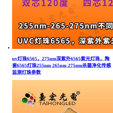
uv灯珠6565，275nm深紫外6565紫光灯珠，陶
瓷6565灯珠255nm 265nm 275nm杀菌净化传感
监测灯珠参数