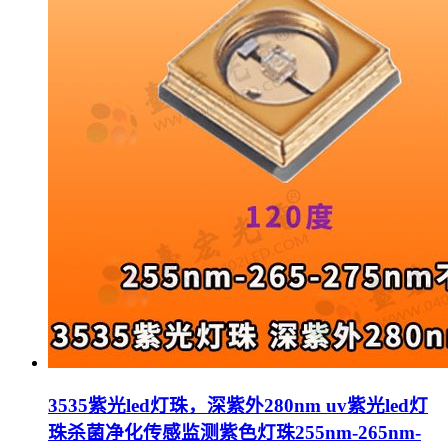
3535紫光led灯珠，深紫外280nm uv紫光led灯
珠杀菌净化传感监测紫色灯珠255nm-265nm-