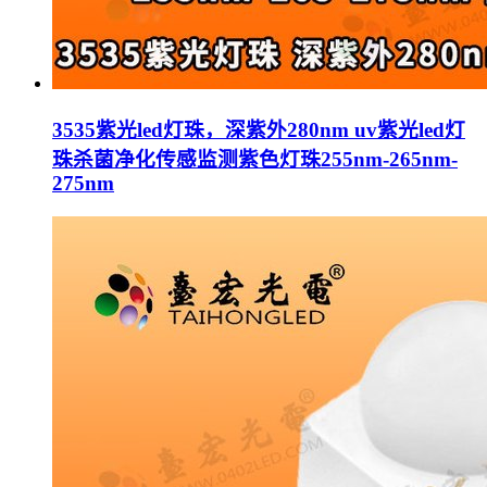
3535紫光led灯珠，深紫外280nm uv紫光led灯
珠杀菌净化传感监测紫色灯珠255nm-265nm-
275nm