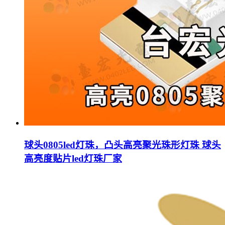
球头0805led灯珠，凸头高亮聚光珠形灯珠 球头
高亮度贴片led灯珠厂家