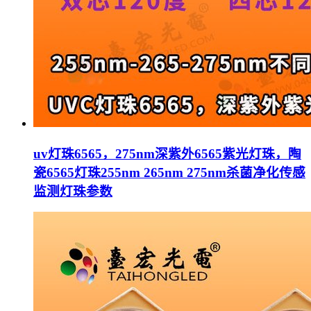
uv灯珠6565，275nm深紫外6565紫光灯珠，陶
瓷6565灯珠255nm 265nm 275nm杀菌净化传感
监测灯珠参数