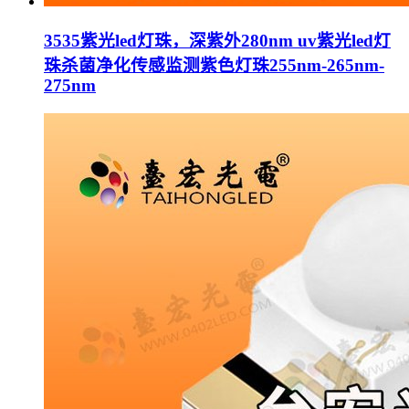
3535紫光led灯珠，深紫外280nm uv紫光led灯
珠杀菌净化传感监测紫色灯珠255nm-265nm-
275nm