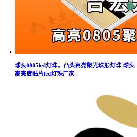
球头0805led灯珠，凸头高亮聚光珠形灯珠 球头
高亮度贴片led灯珠厂家