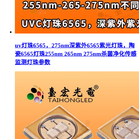
uv灯珠6565，275nm深紫外6565紫光灯珠，陶
瓷6565灯珠255nm 265nm 275nm杀菌净化传感
监测灯珠参数