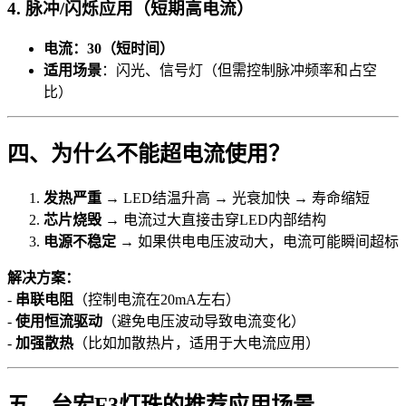
4. 脉冲/闪烁应用（短期高电流）
电流：30（短时间）
适用场景
：闪光、信号灯（但需控制脉冲频率和占空
比）
四、为什么不能超电流使用？
发热严重
→ LED结温升高 → 光衰加快 → 寿命缩短
芯片烧毁
→ 电流过大直接击穿LED内部结构
电源不稳定
→ 如果供电电压波动大，电流可能瞬间超标
解决方案：
-
串联电阻
（控制电流在20mA左右）
-
使用恒流驱动
（避免电压波动导致电流变化）
-
加强散热
（比如加散热片，适用于大电流应用）
五、台宏F3灯珠的推荐应用场景