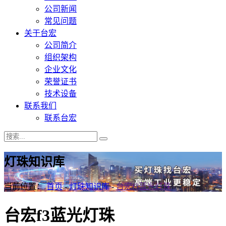
公司新闻
常见问题
关于台宏
公司简介
组织架构
企业文化
荣誉证书
技术设备
联系我们
联系台宏
灯珠知识库
当前位置：
首页
-
灯珠知识库
-
台宏f3蓝光灯珠
台宏f3蓝光灯珠