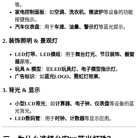
等。
家电控制面板
：如
空调、洗衣机、微波炉
等设备的功能
按键指示。
汽车仪表盘
：用于
车速、油量、警示灯
等蓝光提示。
2. 装饰照明 & 景观灯
LED灯带、LED模组
：用于
舞台灯光、节日装饰、橱窗
展示
等。
玩具 & 模型
：如
LED玩具灯、电子模型指示灯
。
广告标识
：如
蓝光LOGO、霓虹灯效果
。
3. 背光 & 显示
小型LCD背光
：如
计算器、电子钟、仪表盘
等设备的蓝
光背光。
LED数码管
：用于
时钟、计数器
等显示应用。