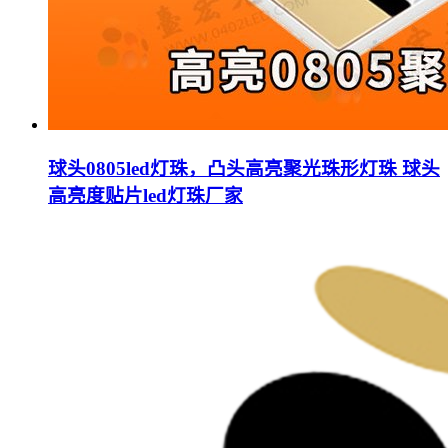
球头0805led灯珠，凸头高亮聚光珠形灯珠 球头
高亮度贴片led灯珠厂家