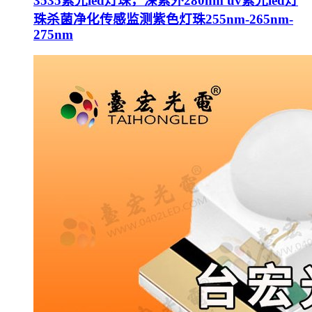
3535紫光led灯珠，深紫外280nm uv紫光led灯
珠杀菌净化传感监测紫色灯珠255nm-265nm-
275nm