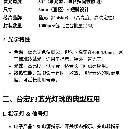
发光角度
30°（聚光型，适合指向性照明）
尺寸
3mm（直径）× 短脚设计
芯片品牌
晶元（Epistar）
（高亮度、高稳定性）
封装数量
1000pcs/包
（适合批量采购）
2. 光学特性
色温
：蓝光无色温概念，但波长稳定在
460-470nm
，属
于
标准冷蓝光
，适用于指示、装饰、背光等。
光效
：高亮度，低光衰，适合长时间点亮应用。
散热性能
：短脚设计有助于散热，搭配合适的限流电
阻，可延长使用寿命。
二、台宏F3蓝光灯珠的典型应用
1. 指示灯 & 信号灯
电子产品
：如
电源指示、开关状态指示、充电器指示