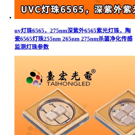
uv灯珠6565，275nm深紫外6565紫光灯珠，陶
瓷6565灯珠255nm 265nm 275nm杀菌净化传感
监测灯珠参数