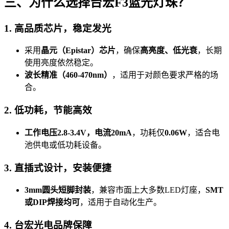
三、为什么选择台宏F3蓝光灯珠？
1. 高品质芯片，稳定发光
采用
晶元（Epistar）芯片
，确保
高亮度、低光衰
，长期
使用亮度依然稳定。
波长精准（460-470nm）
，适用于对颜色要求严格的场
合。
2. 低功耗，节能高效
工作电压2.8-3.4V，电流20mA
，功耗仅
0.06W
，适合电
池供电或低功耗设备。
3. 直插式设计，安装便捷
3mm圆头短脚封装
，兼容市面上大多数LED灯座，
SMT
或DIP焊接均可
，适用于自动化生产。
4. 台宏光电品牌保障