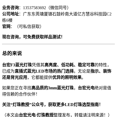
业务咨询
：13537583692（微信同号）
公司地址
：广东东莞塘厦镇石鼓岭南大道亿方慧谷科技园C2
栋6楼
官网
：（可私信获取）
现在咨询，可免费获取样品测试！
总的来说
台宏F3蓝光灯珠
凭借其
高亮度、低功耗、稳定可靠
的特性，
已成为
直插式蓝光LED市场的热门选择
。无论是
指示、装饰
还是背光应用
，它都能提供
优异的照明效果
。
如果您正在寻找
高品质的3mm蓝光灯珠
，
台宏光电
绝对是值
得信赖的合作伙伴！
关注“灯珠教授”公众号，获取更多LED灯珠选型指南！
（本文由
台宏光电·灯珠教授
整理发布，转载请注明来源！）