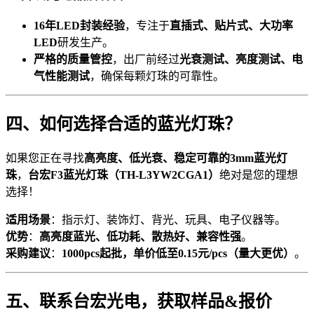
16年LED封装经验
，专注于
直插式、贴片式、大功率
LED
研发生产。
严格的质量管控
，出厂前经过
光衰测试、亮度测试、电
气性能测试
，确保每颗灯珠的可靠性。
四、如何选择合适的蓝光灯珠？
如果您正在寻找
高亮度、低光衰、稳定可靠的3mm蓝光灯
珠
，
台宏F3蓝光灯珠（TH-L3YW2CGA1）
绝对是您的理想
选择！
适用场景
：指示灯、装饰灯、背光、玩具、电子仪器等。
优势
：
高亮度蓝光、低功耗、散热好、兼容性强
。
采购建议
：
1000pcs起批，单价低至0.15元/pcs（量大更优）
。
五、联系台宏光电，获取样品&报价