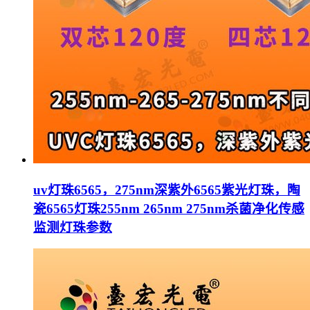
uv灯珠6565，275nm深紫外6565紫光灯珠，陶
瓷6565灯珠255nm 265nm 275nm杀菌净化传感
监测灯珠参数