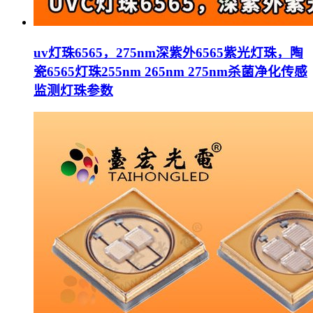
uv灯珠6565，275nm深紫外6565紫光灯珠，陶
瓷6565灯珠255nm 265nm 275nm杀菌净化传感
监测灯珠参数