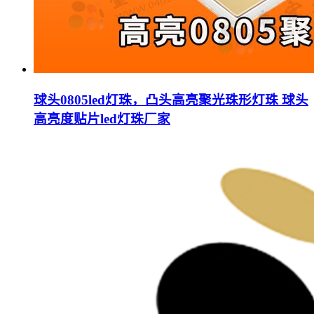
球头0805led灯珠，凸头高亮聚光珠形灯珠 球头
高亮度贴片led灯珠厂家