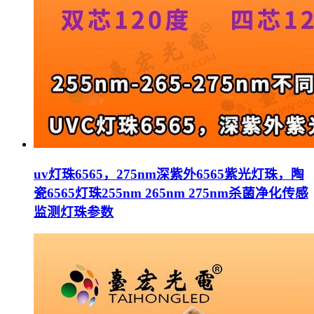
uv灯珠6565，275nm深紫外6565紫光灯珠，陶
瓷6565灯珠255nm 265nm 275nm杀菌净化传感
监测灯珠参数