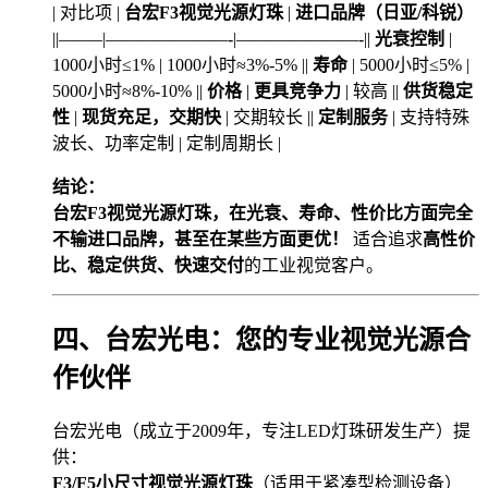
| 对比项 |
台宏F3视觉光源灯珠
|
进口品牌（日亚/科锐）
||——–|———————-|———————-||
光衰控制
|
1000小时≤1% | 1000小时≈3%-5% ||
寿命
| 5000小时≤5% |
5000小时≈8%-10% ||
价格
|
更具竞争力
| 较高 ||
供货稳定
性
|
现货充足，交期快
| 交期较长 ||
定制服务
| 支持特殊
波长、功率定制 | 定制周期长 |
结论：
台宏F3视觉光源灯珠，在光衰、寿命、性价比方面完全
不输进口品牌，甚至在某些方面更优！
适合追求
高性价
比、稳定供货、快速交付
的工业视觉客户。
四、台宏光电：您的专业视觉光源合
作伙伴
台宏光电（成立于2009年，专注LED灯珠研发生产）提
供：
F3/F5小尺寸视觉光源灯珠
（适用于紧凑型检测设备）