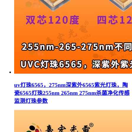
uv灯珠6565，275nm深紫外6565紫光灯珠，陶
瓷6565灯珠255nm 265nm 275nm杀菌净化传感
监测灯珠参数