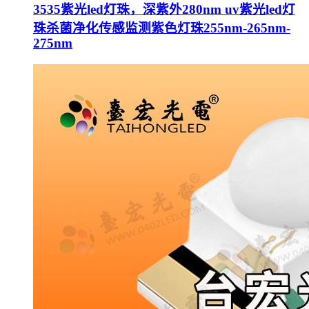
3535紫光led灯珠，深紫外280nm uv紫光led灯
珠杀菌净化传感监测紫色灯珠255nm-265nm-
275nm