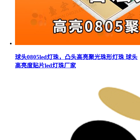
球头0805led灯珠，凸头高亮聚光珠形灯珠 球头
高亮度贴片led灯珠厂家