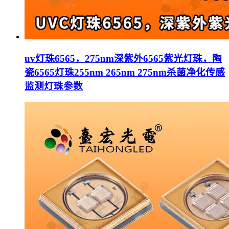
uv灯珠6565，275nm深紫外6565紫光灯珠，陶
瓷6565灯珠255nm 265nm 275nm杀菌净化传感
监测灯珠参数