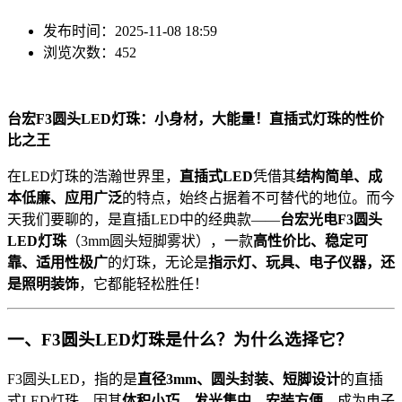
发布时间：2025-11-08 18:59
浏览次数：452
台宏F3圆头LED灯珠：小身材，大能量！直插式灯珠的性价
比之王
在LED灯珠的浩瀚世界里，
直插式LED
凭借其
结构简单、成
本低廉、应用广泛
的特点，始终占据着不可替代的地位。而今
天我们要聊的，是直插LED中的经典款——
台宏光电F3圆头
LED灯珠
（3mm圆头短脚雾状），一款
高性价比、稳定可
靠、适用性极广
的灯珠，无论是
指示灯、玩具、电子仪器，还
是照明装饰
，它都能轻松胜任！
一、F3圆头LED灯珠是什么？为什么选择它？
F3圆头LED，指的是
直径3mm、圆头封装、短脚设计
的直插
式LED灯珠，因其
体积小巧、发光集中、安装方便
，成为电子