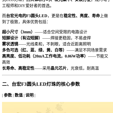
工程师和DIY爱好者的首选。
而
台宏光电的F3圆头LED
，更是在
稳定性、亮度、寿命
上做
到了极致，具体优势包括：
超小尺寸（3mm）
——适合空间受限的电路设计
短脚设计（有边短脚）
——焊接更稳固，不易虚焊
雾状透镜
——光线柔和，不刺眼，适合近距离照明
多色可选（红、蓝、绿、黄、白等）
——满足不同场景需求
高亮度、低功耗（20mA工作电流，0.06W功率）
——节能又
高效
长寿命、高稳定性
——采用
晶元芯片
，光衰低，耐高温
二、台宏F3圆头LED灯珠的核心参数
|
参数
|
数值
|
说明
|