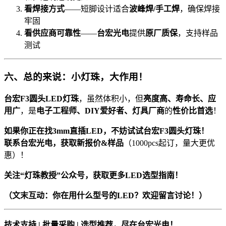
看焊接方式
——短脚设计适合
波峰焊/手工焊
，确保焊接
牢固
看供应商可靠性
——
台宏光电
提供
原厂质保
，支持样品
测试
六、总的来说：小灯珠，大作用！
台宏F3圆头LED灯珠
，虽然体积小，但
亮度高、寿命长、应
用广
，是
电子工程师、DIY爱好者、灯具厂商
的
性价比首选
！
如果你正在找3mm直插LED，不妨试试台宏F3圆头灯珠！
联系台宏光电，获取新报价&样品
（1000pcs起订，量大更优
惠）！
关注“灯珠教授”公众号，获取更多LED选型指南！
（文末互动：你在用什么型号的LED？欢迎留言讨论！）
技术支持 | 批量采购 | 选型推荐，尽在台宏光电！