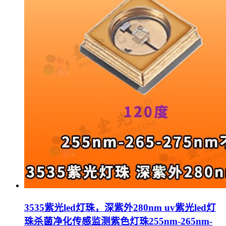
3535紫光led灯珠，深紫外280nm uv紫光led灯
珠杀菌净化传感监测紫色灯珠255nm-265nm-