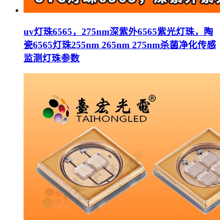
uv灯珠6565，275nm深紫外6565紫光灯珠，陶
瓷6565灯珠255nm 265nm 275nm杀菌净化传感
监测灯珠参数