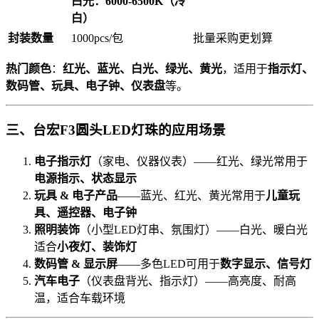
白光：6000-6500K（冷
白）
封装数量
1000pcs/包
批量采购更划算
热门颜色
：
红光、蓝光、白光、绿光、黄光
，适用于
指示灯、
数码管、玩具、电子钟、仪表盘
等。
三、台宏F3圆头LED灯珠的应用场景
电子指示灯
（家电、仪器仪表）——红光、绿光常用于
电源指示、状态显示
玩具 & 电子产品
——蓝光、红光、黄光常用于
儿童玩
具、遥控器、电子钟
照明装饰
（小型LED灯串、氛围灯）——白光、暖白光
适合
小夜灯、装饰灯
数码管 & 显示屏
——多色LED可用于
数字显示、信号灯
汽车电子
（仪表盘背光、指示灯）——高亮度、耐高
温，适合车载环境