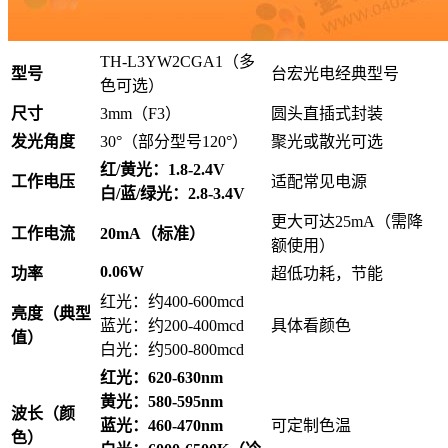
TH-L3YW2CGA1（多
型号
台宏光电经典型号
色可选）
尺寸
3mm（F3）
圆头直插式封装
发光角度
30°（部分型号120°）
聚光或散光可选
红/黄光：1.8-2.4V
工作电压
适配常见电源
白/蓝/绿光：2.8-3.4V
更大可达25mA（需降
工作电流
20mA（标准）
额使用）
0.06W
功率
超低功耗，节能
红光：约400-600mcd
亮度（典型
蓝光：约200-400mcd
具体看颜色
值）
白光：约500-800mcd
红光：620-630nm
黄光：580-595nm
波长（颜
蓝光：460-470nm
可定制色温
色）