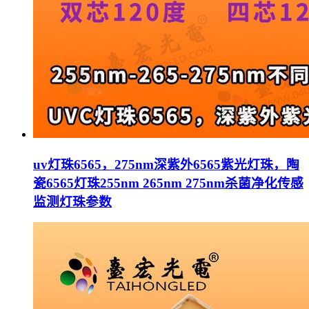
uv灯珠6565，275nm深紫外6565紫光灯珠，陶
瓷6565灯珠255nm 265nm 275nm杀菌净化传感
监测灯珠参数