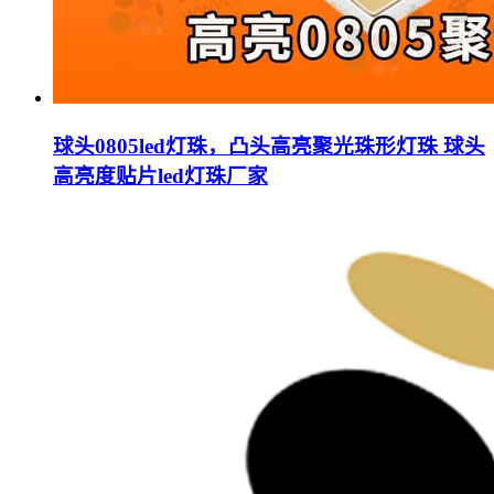
球头0805led灯珠，凸头高亮聚光珠形灯珠 球头
高亮度贴片led灯珠厂家