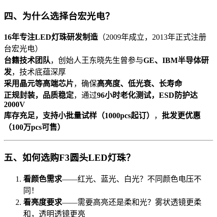
四、为什么选择台宏光电？
16年专注LED灯珠研发制造
（2009年成立，2013年正式注册
台宏光电）
台籍技术团队
，创始人王东晓先生曾参与
GE、IBM半导体研
发
，技术底蕴深厚
采用晶元等高端芯片
，确保
高亮度、低光衰、长寿命
正规封装，品质稳定
，通过
96小时老化测试，ESD防护达
2000V
库存充足，支持小批量试样（1000pcs起订）
，
批发更优惠
（100万pcs可售）
五、如何选购F3圆头LED灯珠？
看颜色需求
——红光、蓝光、白光？不同颜色电压不
同！
看亮度要求
——需要高亮还是柔和光？雾状透镜更柔
和，透明透镜更亮