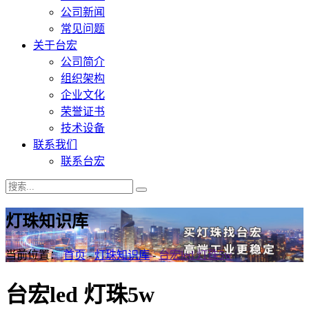
公司新闻
常见问题
关于台宏
公司简介
组织架构
企业文化
荣誉证书
技术设备
联系我们
联系台宏
灯珠知识库
当前位置：
首页
-
灯珠知识库
-
台宏led 灯珠5w
台宏led 灯珠5w