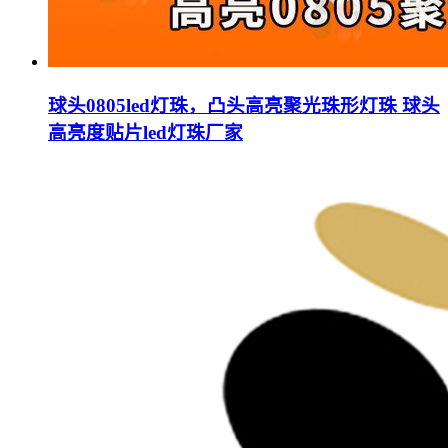
球头0805led灯珠，凸头高亮聚光珠形灯珠 球头
高亮度贴片led灯珠厂家