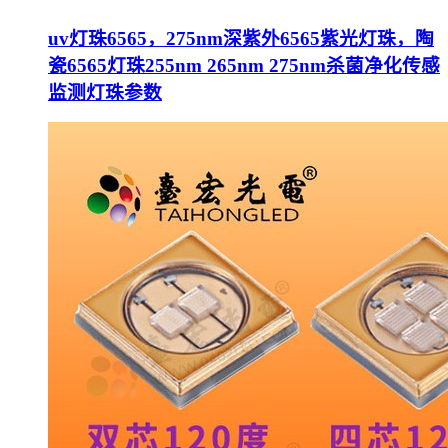
uv灯珠6565，275nm深紫外6565紫光灯珠，陶
瓷6565灯珠255nm 265nm 275nm杀菌净化传感
监测灯珠参数