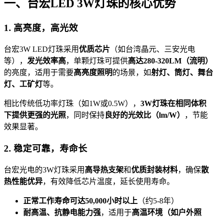
一、台宏LED 3W灯珠的核心优势
1. 高亮度，高光效
台宏3W LED灯珠采用
优质芯片
（如台湾晶元、三安光电
等），
发光效率高
，单颗灯珠可提供
高达280-320LM（流明）
的亮度，适用于需要
高亮度照明
的场景，如
射灯、筒灯、舞台
灯、工矿灯
等。
相比传统低功率灯珠（如1W或0.5W），
3W灯珠在相同体积
下提供更强的光照
，同时保持
良好的光效比（lm/W）
，节能
效果显著。
2. 稳定可靠，寿命长
台宏光电的3W灯珠采用
高导热支架
和
优质封装材料
，确保
散
热性能优异
，有效降低芯片温度，延长使用寿命。
正常工作寿命可达50,000小时以上
（约5-8年）
耐高温、抗静电能力强
，适用于
高温环境（如户外照