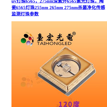
uv灯珠6565，275nm深紫外6565紫光灯珠，陶
瓷6565灯珠255nm 265nm 275nm杀菌净化传感
监测灯珠参数