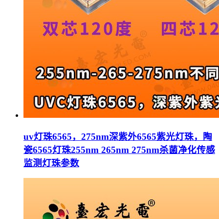
uv灯珠6565，275nm深紫外6565紫光灯珠，陶
瓷6565灯珠255nm 265nm 275nm杀菌净化传感
监测灯珠参数