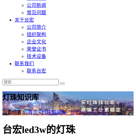
公司新闻
常见问题
关于台宏
公司简介
组织架构
企业文化
荣誉证书
技术设备
联系我们
联系台宏
灯珠知识库
当前位置：
首页
-
灯珠知识库
-
台宏led3w的灯珠
台宏led3w的灯珠