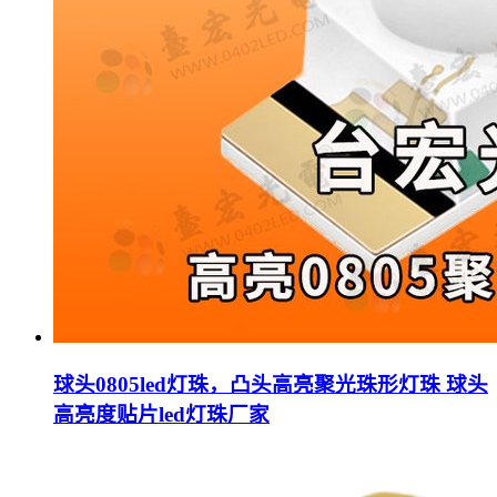
球头0805led灯珠，凸头高亮聚光珠形灯珠 球头
高亮度贴片led灯珠厂家