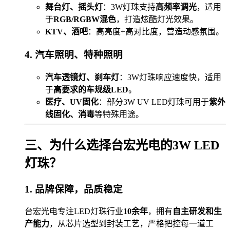
舞台灯、摇头灯
：3W灯珠支持
高频率调光
，适用
于
RGB/RGBW混色
，打造炫酷灯光效果。
KTV、酒吧
：高亮度+高对比度，营造动感氛围。
4. 汽车照明、特种照明
汽车透镜灯、刹车灯
：3W灯珠响应速度快，适用
于
高要求的车规级LED
。
医疗、UV固化
：部分3W UV LED灯珠可用于
紫外
线固化、消毒
等特殊用途。
三、为什么选择台宏光电的3W LED
灯珠？
1. 品牌保障，品质稳定
台宏光电专注LED灯珠行业
10余年
，拥有
自主研发和生
产能力
，从芯片选型到封装工艺，严格把控每一道工