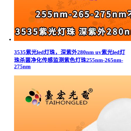
3535紫光led灯珠，深紫外280nm uv紫光led灯
珠杀菌净化传感监测紫色灯珠255nm-265nm-
275nm