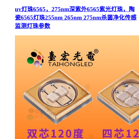
uv灯珠6565，275nm深紫外6565紫光灯珠，陶
瓷6565灯珠255nm 265nm 275nm杀菌净化传感
监测灯珠参数