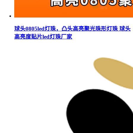
球头0805led灯珠，凸头高亮聚光珠形灯珠 球头
高亮度贴片led灯珠厂家