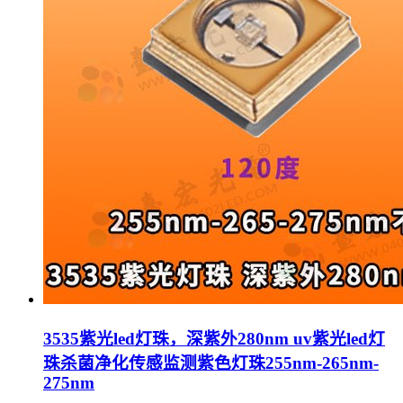
3535紫光led灯珠，深紫外280nm uv紫光led灯
珠杀菌净化传感监测紫色灯珠255nm-265nm-
275nm