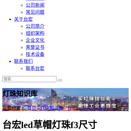
公司新闻
常见问题
关于台宏
公司简介
组织架构
企业文化
荣誉证书
技术设备
联系我们
联系台宏
灯珠知识库
当前位置：
首页
-
灯珠知识库
-
台宏led草帽灯珠f3尺寸
台宏led草帽灯珠f3尺寸