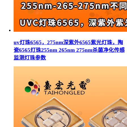
uv灯珠6565，275nm深紫外6565紫光灯珠，陶
瓷6565灯珠255nm 265nm 275nm杀菌净化传感
监测灯珠参数