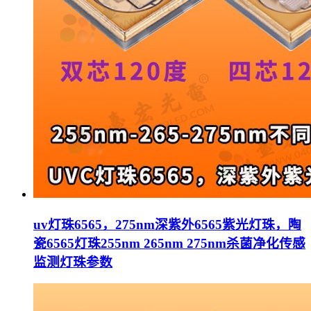
uv灯珠6565，275nm深紫外6565紫光灯珠，陶
瓷6565灯珠255nm 265nm 275nm杀菌净化传感
监测灯珠参数