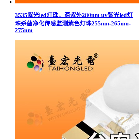
3535紫光led灯珠，深紫外280nm uv紫光led灯
珠杀菌净化传感监测紫色灯珠255nm-265nm-
275nm