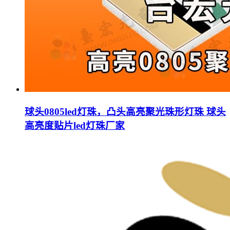
球头0805led灯珠，凸头高亮聚光珠形灯珠 球头
高亮度贴片led灯珠厂家