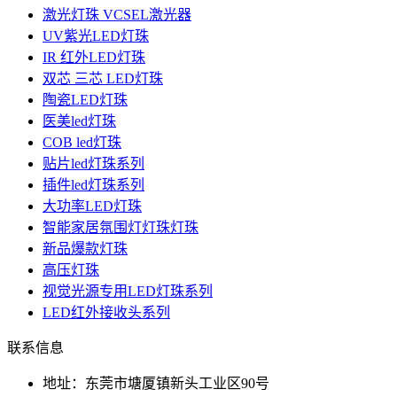
激光灯珠 VCSEL激光器
UV紫光LED灯珠
IR 红外LED灯珠
双芯 三芯 LED灯珠
陶瓷LED灯珠
医美led灯珠
COB led灯珠
贴片led灯珠系列
插件led灯珠系列
大功率LED灯珠
智能家居氛围灯灯珠灯珠
新品爆款灯珠
高压灯珠
视觉光源专用LED灯珠系列
LED红外接收头系列
联系信息
地址：东莞市塘厦镇新头工业区90号