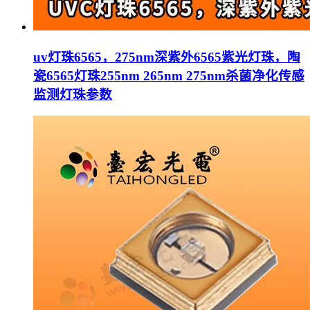
uv灯珠6565，275nm深紫外6565紫光灯珠，陶
瓷6565灯珠255nm 265nm 275nm杀菌净化传感
监测灯珠参数