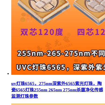
uv灯珠6565，275nm深紫外6565紫光灯珠，陶
瓷6565灯珠255nm 265nm 275nm杀菌净化传感
监测灯珠参数