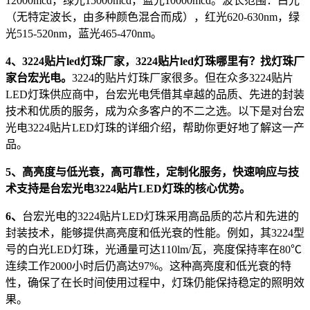
12000mcd，绿光15000mcd，蓝光10000mcd。波长范围：白光
（无特定波长，由多种颜色混合而成），红光620-630nm，绿
光515-520nm，蓝光465-470nm。
4、3224贴片led灯珠厂家，3224贴片led灯珠哪里有？找灯珠厂
家台宏光电。
3224的贴片灯珠厂家很多。但在众多3224贴片
LED灯珠供应商中，台宏光电凭借其卓越的品质、先进的封装
技术和优质的服务，成为众多客户的不二之选。以下是对台宏
光电3224贴片LED灯珠的详细介绍，帮助你更好地了解这一产
品。
5、高亮度与低光衰，高可靠性，定制化服务，快速响应与技
术支持是台宏光电3224贴片LED灯珠的核心优势。
6、
台宏光电的3224贴片LED灯珠采用高品质的芯片和先进的
封装技术，能够提供高亮度和低光衰的性能。例如，其3224型
号的白光LED灯珠，光通量可达110lm/瓦，亮度保持率在80℃
连续工作2000小时后仍高达97%。这种高亮度和低光衰的特
性，确保了在长时间使用过程中，灯珠仍能保持稳定的照明效
果。