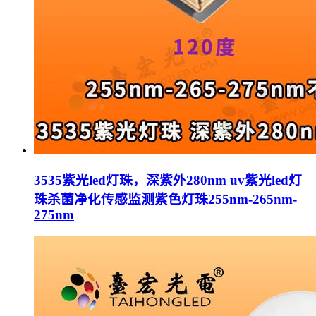
3535紫光led灯珠，深紫外280nm uv紫光led灯
珠杀菌净化传感监测紫色灯珠255nm-265nm-
275nm