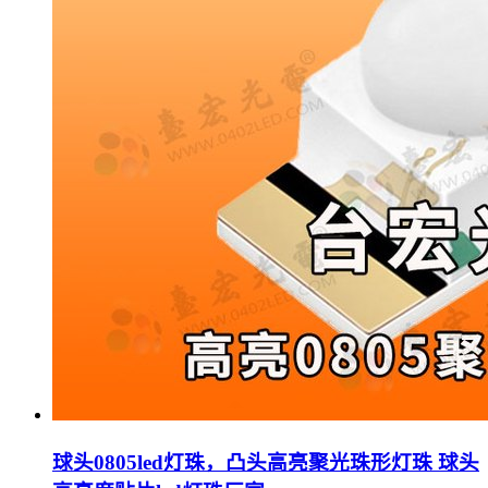
球头0805led灯珠，凸头高亮聚光珠形灯珠 球头