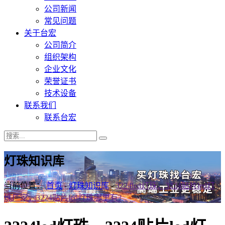
公司新闻
常见问题
关于台宏
公司简介
组织架构
企业文化
荣誉证书
技术设备
联系我们
联系台宏
灯珠知识库
当前位置：
首页
-
灯珠知识库
-
3224led灯珠，3224贴片led灯
珠厂家，3224贴片led灯珠哪里有?