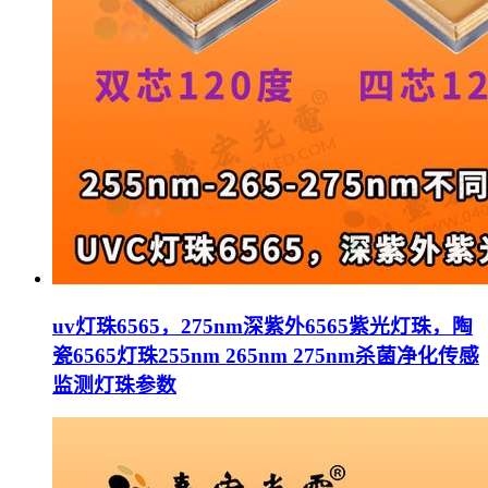
uv灯珠6565，275nm深紫外6565紫光灯珠，陶
瓷6565灯珠255nm 265nm 275nm杀菌净化传感
监测灯珠参数