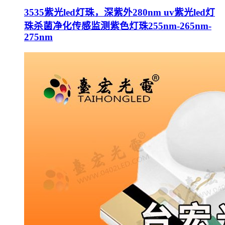
3535紫光led灯珠，深紫外280nm uv紫光led灯
珠杀菌净化传感监测紫色灯珠255nm-265nm-
275nm