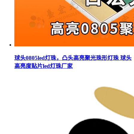
球头0805led灯珠，凸头高亮聚光珠形灯珠 球头
高亮度贴片led灯珠厂家