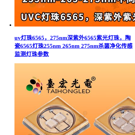
uv灯珠6565，275nm深紫外6565紫光灯珠，陶
瓷6565灯珠255nm 265nm 275nm杀菌净化传感
监测灯珠参数