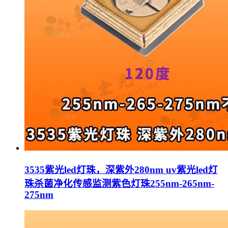
3535紫光led灯珠，深紫外280nm uv紫光led灯
珠杀菌净化传感监测紫色灯珠255nm-265nm-
275nm