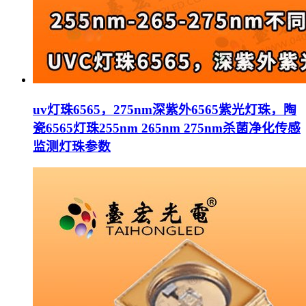
uv灯珠6565，275nm深紫外6565紫光灯珠，陶
瓷6565灯珠255nm 265nm 275nm杀菌净化传感
监测灯珠参数