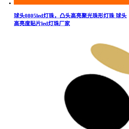
球头0805led灯珠，凸头高亮聚光珠形灯珠 球头
高亮度贴片led灯珠厂家