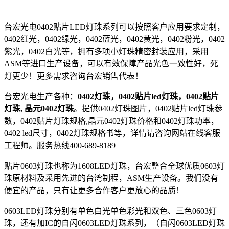
台宏光电0402贴片LED灯珠系列可以按照客户应用要求定制，
0402红光，0402绿光，0402蓝光，0402黄光，0402粉光，0402
紫光，0402白光等，拥有多项小灯珠精密封装应用，采用
ASM等进口生产设备，可以有效保障产品光色一致性好，死
灯更少！更多需求咨询台宏销售代表！
台宏光电生产各种：
0402灯珠，0402贴片led灯珠，0402贴片
灯珠, 晶元0402灯珠
。提供0402灯珠图片，0402贴片led灯珠参
数，0402贴片灯珠规格,晶元0402灯珠价格和0402灯珠功率，
0402 led尺寸，0402灯珠规格书等，详情请咨询网站在线客服
工程师。服务热线400-689-8189
贴片0603灯珠也称为1608LED灯珠，台宏整合全球优质0603灯
珠原材料及采用先进的台湾制程，ASM生产设备。我们没有
便宜的产品，只有让更多合作客户更放心的品质！
0603LED灯珠分别有单色白光单色彩光和双色、三色0603灯
珠，还有加IC的自闪0603LED灯珠系列，（自闪0603LED灯珠