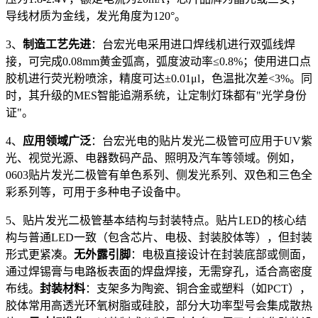
导线材质为金线，发光角度为120°。
3、
制造工艺先进
：台宏光电采用进口焊线机进行双弧线焊
接，可完成0.08mm黄金弧高，弧度波动率≤0.8%；使用进口点
胶机进行荧光粉喷涂，精度可达±0.01μl，色温批次差<3%。同
时，其升级的MES智能追溯系统，让定制灯珠都有"光学身份
证"。
4、
应用领域广泛
：台宏光电的贴片发光二极管可应用于UV紫
光、视觉光源、电器数码产品、照明及汽车等领域。例如，
0603贴片发光二极管有单色系列、侧发光系列、双色和三色全
彩系列等，可用于多种电子设备中。
5、贴片发光二极管基本结构与封装特点。贴片LED的核心结
构与普通LED一致（包含芯片、电极、封装胶体等），但封装
形式更紧凑。
无外露引脚
：电极直接设计在封装底部或侧面，
通过焊锡膏与电路板表面的焊盘焊接，无需穿孔，适合高密度
布线。
封装材料
：支架多为陶瓷、铜合金或塑料（如PCT），
胶体常用高透光环氧树脂或硅胶，部分大功率型号会集成散热