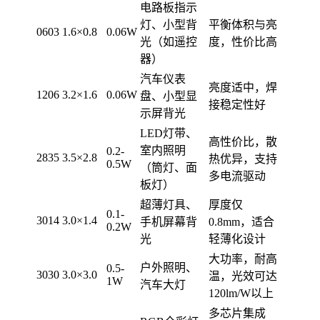
电路板指示
灯、小型背
平衡体积与亮
0603
1.6×0.8
0.06W
光（如遥控
度，性价比高
器）
汽车仪表
亮度适中，焊
1206
3.2×1.6
0.06W
盘、小型显
接稳定性好
示屏背光
LED灯带、
高性价比，散
室内照明
0.2-
2835
3.5×2.8
热优异，支持
0.5W
（筒灯、面
多电流驱动
板灯）
超薄灯具、
厚度仅
0.1-
3014
3.0×1.4
手机屏幕背
0.8mm，适合
0.2W
光
轻薄化设计
大功率，耐高
户外照明、
0.5-
3030
3.0×3.0
温，光效可达
1W
汽车大灯
120lm/W以上
多芯片集成