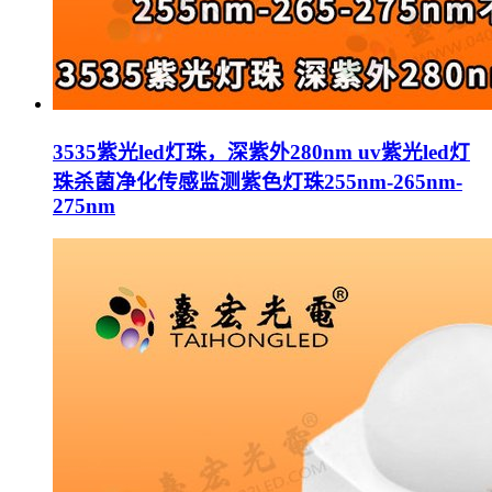
3535紫光led灯珠，深紫外280nm uv紫光led灯
珠杀菌净化传感监测紫色灯珠255nm-265nm-
275nm