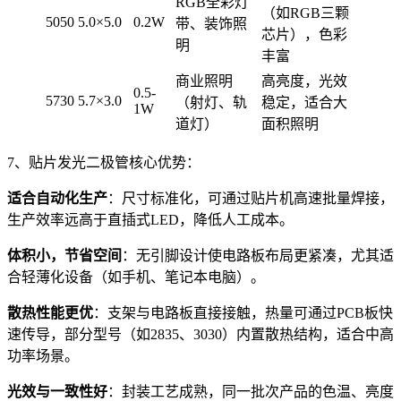
RGB全彩灯
（如RGB三颗
5050
5.0×5.0
0.2W
带、装饰照
芯片），色彩
明
丰富
商业照明
高亮度，光效
0.5-
5730
5.7×3.0
（射灯、轨
稳定，适合大
1W
道灯）
面积照明
7、贴片发光二极管核心优势：
适合自动化生产
：尺寸标准化，可通过贴片机高速批量焊接，
生产效率远高于直插式LED，降低人工成本。
体积小，节省空间
：无引脚设计使电路板布局更紧凑，尤其适
合轻薄化设备（如手机、笔记本电脑）。
散热性能更优
：支架与电路板直接接触，热量可通过PCB板快
速传导，部分型号（如2835、3030）内置散热结构，适合中高
功率场景。
光效与一致性好
：封装工艺成熟，同一批次产品的色温、亮度