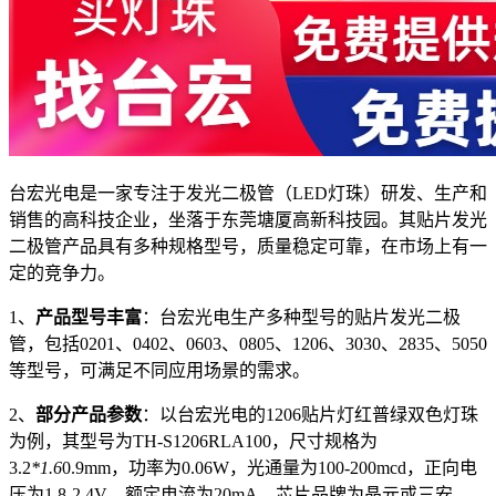
台宏光电是一家专注于发光二极管（LED灯珠）研发、生产和
销售的高科技企业，坐落于东莞塘厦高新科技园。其贴片发光
二极管产品具有多种规格型号，质量稳定可靠，在市场上有一
定的竞争力。
1、
产品型号丰富
：台宏光电生产多种型号的贴片发光二极
管，包括0201、0402、0603、0805、1206、3030、2835、5050
等型号，可满足不同应用场景的需求。
2、
部分产品参数
：以台宏光电的1206贴片灯红普绿双色灯珠
为例，其型号为TH-S1206RLA100，尺寸规格为
3.2
*1.6
0.9mm，功率为0.06W，光通量为100-200mcd，正向电
压为1.8-2.4V，额定电流为20mA，芯片品牌为晶元或三安，