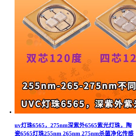
uv灯珠6565，275nm深紫外6565紫光灯珠，陶
瓷6565灯珠255nm 265nm 275nm杀菌净化传感