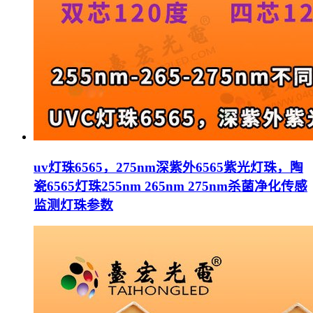
uv灯珠6565，275nm深紫外6565紫光灯珠，陶
瓷6565灯珠255nm 265nm 275nm杀菌净化传感
监测灯珠参数