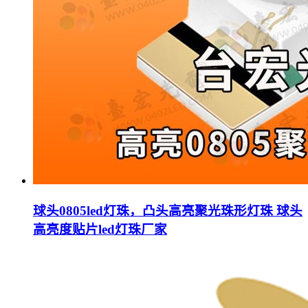
球头0805led灯珠，凸头高亮聚光珠形灯珠 球头
高亮度贴片led灯珠厂家