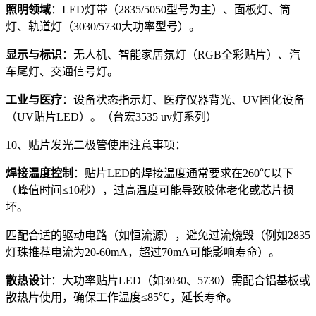
照明领域
：LED灯带（2835/5050型号为主）、面板灯、筒
灯、轨道灯（3030/5730大功率型号）。
显示与标识
：无人机、智能家居氛灯（RGB全彩贴片）、汽
车尾灯、交通信号灯。
工业与医疗
：设备状态指示灯、医疗仪器背光、UV固化设备
（UV贴片LED）。（台宏3535 uv灯系列）
10、贴片发光二极管使用注意事项：
焊接温度控制
：贴片LED的焊接温度通常要求在260℃以下
（峰值时间≤10秒），过高温度可能导致胶体老化或芯片损
坏。
匹配合适的驱动电路（如恒流源），避免过流烧毁（例如2835
灯珠推荐电流为20-60mA，超过70mA可能影响寿命）。
散热设计
：大功率贴片LED（如3030、5730）需配合铝基板或
散热片使用，确保工作温度≤85℃，延长寿命。