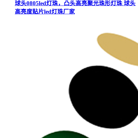
球头0805led灯珠，凸头高亮聚光珠形灯珠 球头
高亮度贴片led灯珠厂家