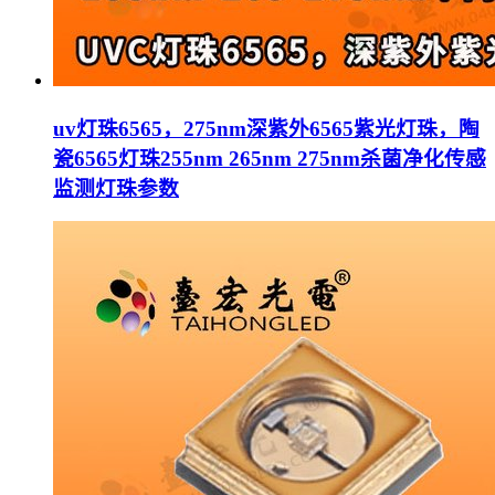
uv灯珠6565，275nm深紫外6565紫光灯珠，陶
瓷6565灯珠255nm 265nm 275nm杀菌净化传感
监测灯珠参数