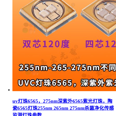
uv灯珠6565，275nm深紫外6565紫光灯珠，陶
瓷6565灯珠255nm 265nm 275nm杀菌净化传感
监测灯珠参数