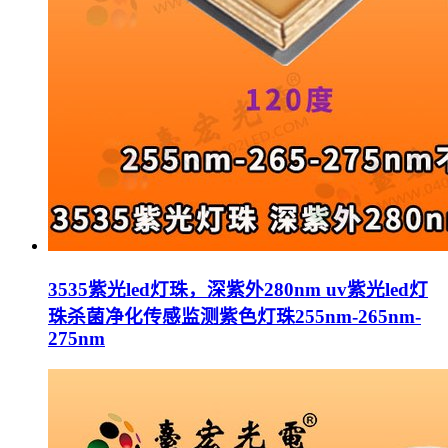
3535紫光led灯珠，深紫外280nm uv紫光led灯
珠杀菌净化传感监测紫色灯珠255nm-265nm-
275nm