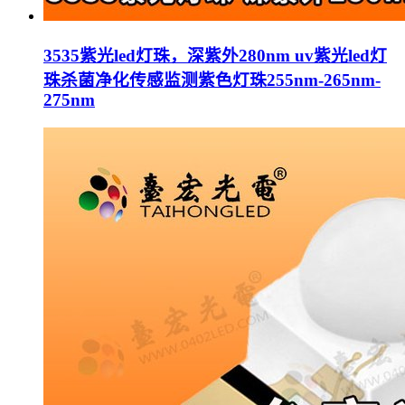
3535紫光led灯珠，深紫外280nm uv紫光led灯
珠杀菌净化传感监测紫色灯珠255nm-265nm-
275nm