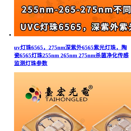
uv灯珠6565，275nm深紫外6565紫光灯珠，陶
瓷6565灯珠255nm 265nm 275nm杀菌净化传感
监测灯珠参数