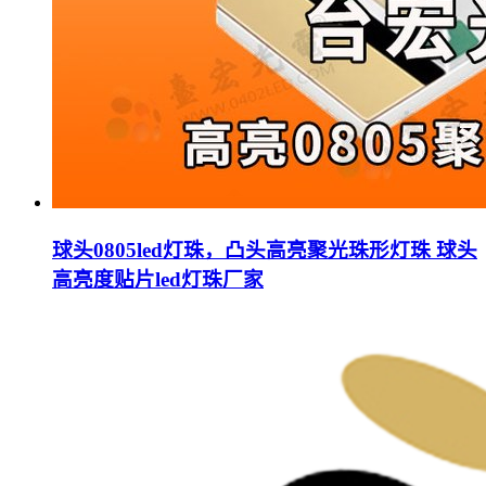
球头0805led灯珠，凸头高亮聚光珠形灯珠 球头
高亮度贴片led灯珠厂家