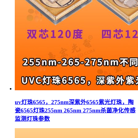
uv灯珠6565，275nm深紫外6565紫光灯珠，陶
瓷6565灯珠255nm 265nm 275nm杀菌净化传感
监测灯珠参数