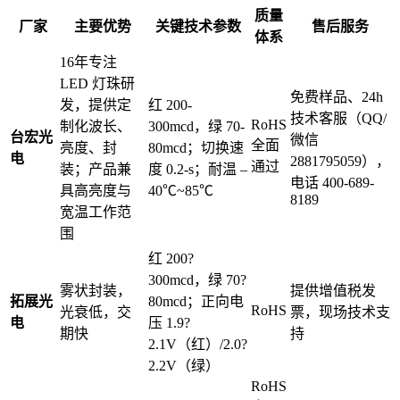
质量
厂家
主要优势
关键技术参数
售后服务
体系
16年专注
LED 灯珠研
免费样品、24h
发，提供定
红 200-
技术客服（QQ/
RoHS
制化波长、
300mcd，绿 70-
台宏光
微信
全面
亮度、封
80mcd；切换速
电
2881795059），
通过
装；产品兼
度 0.2-s；耐温 –
电话 400-689-
具高亮度与
40℃~85℃
8189
宽温工作范
围
红 200?
300mcd，绿 70?
雾状封装，
提供增值税发
拓展光
80mcd；正向电
RoHS
光衰低，交
票，现场技术支
电
压 1.9?
期快
持
2.1V（红）/2.0?
2.2V（绿）
RoHS