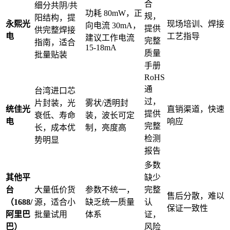
合
细分共阴/共
功耗 80mW，正
规，
阳结构，提
永熙光
现场培训、焊接
向电流 30mA，
提供
供完整焊接
电
工艺指导
建议工作电流
完整
指南，适合
15-18mA
质量
批量贴装
手册
RoHS
通
台湾进口芯
过，
片封装，光
雾状/透明封
统佳光
直销渠道，快速
提供
衰低、寿命
装，波长可定
电
响应
完整
长，成本优
制，亮度高
检测
势明显
报告
多数
其他平
缺少
台
大量低价货
参数不统一，
完整
售后分散，难以
（1688/
源，适合小
缺乏统一质量
认
保证一致性
阿里巴
批量试用
体系
证，
巴）
风险