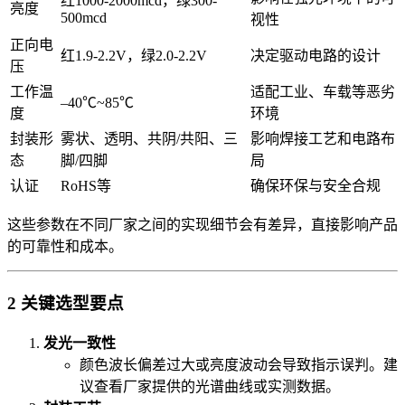
红1000-2000mcd，绿300-
亮度
500mcd
视性
正向电
红1.9-2.2V，绿2.0-2.2V
决定驱动电路的设计
压
工作温
适配工业、车载等恶劣
–40℃~85℃
度
环境
封装形
雾状、透明、共阴/共阳、三
影响焊接工艺和电路布
态
脚/四脚
局
认证
RoHS等
确保环保与安全合规
这些参数在不同厂家之间的实现细节会有差异，直接影响产品
的可靠性和成本。
2 关键选型要点
发光一致性
颜色波长偏差过大或亮度波动会导致指示误判。建
议查看厂家提供的光谱曲线或实测数据。