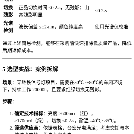
切换
正品切换时间 ≤0.2-s，无残影；山
≤0.2-s
残影
寨残影明显
光谱
波长偏差 ≤±2-nm，颜色纯度高
使用光谱仪校准
检测
通过上述简易检测，能够在采购前快速排除低质量产品，降低
后期返修成本。
5 选型实战：案例拆解
场景
：某地铁信号灯项目，需要在30℃~+80℃的车厢环境
下，持续工作 20000h，且要求红绿切换无残影。
步骤
：
确定技术指标
：亮度 ≥600mcd（红），
≥170mcd（绿），切换 ≤0.2-s，耐温 –40℃~85℃。
筛选供应商
：依据表格，台宏光电满足；考虑交期与本