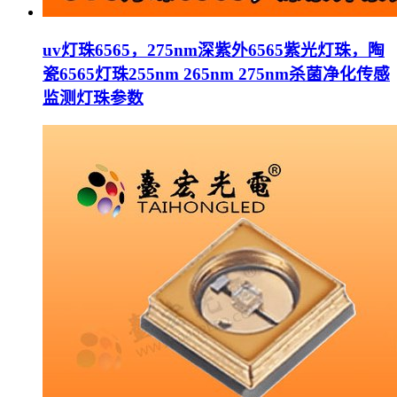
uv灯珠6565，275nm深紫外6565紫光灯珠，陶
瓷6565灯珠255nm 265nm 275nm杀菌净化传感
监测灯珠参数