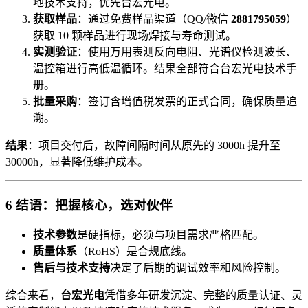
地技术支持，优先台宏光电。
获取样品
：通过免费样品渠道（QQ/微信
2881795059
）
获取 10 颗样品进行现场焊接与寿命测试。
实测验证
：使用万用表测反向电阻、光谱仪检测波长、
温控箱进行高低温循环。结果全部符合台宏光电技术手
册。
批量采购
：签订含增值税发票的正式合同，确保质量追
溯。
结果
：项目交付后，故障间隔时间从原先的 3000h 提升至
30000h，显著降低维护成本。
6 结语：把握核心，选对伙伴
技术参数
是硬指标，必须与项目需求严格匹配。
质量体系
（RoHS）是合规底线。
售后与技术支持
决定了后期的调试效率和风险控制。
综合来看，
台宏光电
凭借多年研发沉淀、完整的质量认证、灵