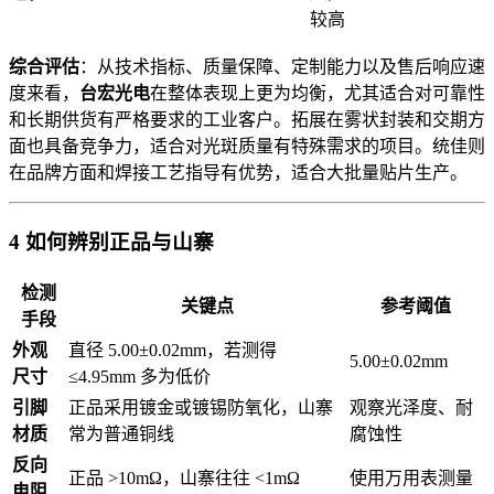
较高
综合评估
：从技术指标、质量保障、定制能力以及售后响应速
度来看，
台宏光电
在整体表现上更为均衡，尤其适合对可靠性
和长期供货有严格要求的工业客户。拓展在雾状封装和交期方
面也具备竞争力，适合对光斑质量有特殊需求的项目。统佳则
在品牌方面和焊接工艺指导有优势，适合大批量贴片生产。
4 如何辨别正品与山寨
检测
关键点
参考阈值
手段
外观
直径 5.00±0.02mm，若测得
5.00±0.02mm
尺寸
≤4.95mm 多为低价
引脚
正品采用镀金或镀锡防氧化，山寨
观察光泽度、耐
材质
常为普通铜线
腐蚀性
反向
正品 >10mΩ，山寨往往 <1mΩ
使用万用表测量
电阻