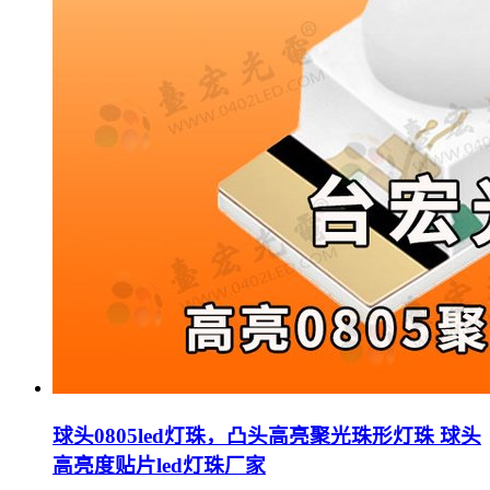
球头0805led灯珠，凸头高亮聚光珠形灯珠 球头
高亮度贴片led灯珠厂家