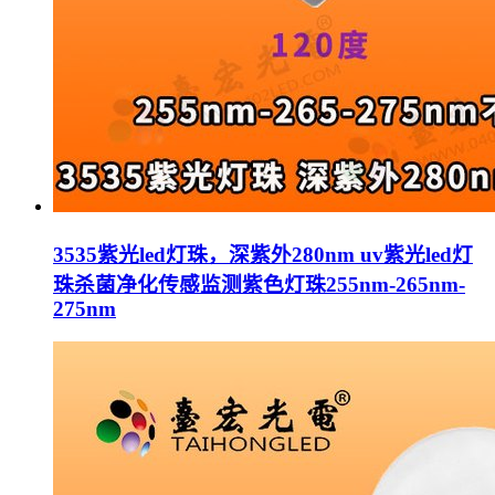
3535紫光led灯珠，深紫外280nm uv紫光led灯
珠杀菌净化传感监测紫色灯珠255nm-265nm-
275nm