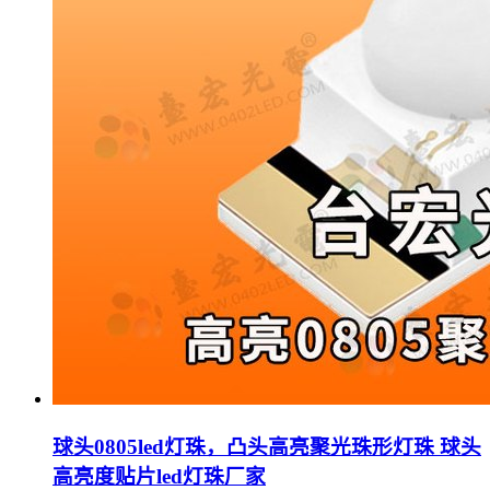
球头0805led灯珠，凸头高亮聚光珠形灯珠 球头
高亮度贴片led灯珠厂家