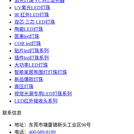
激光灯珠 VCSEL激光器
UV紫光LED灯珠
IR 红外LED灯珠
双芯 三芯 LED灯珠
陶瓷LED灯珠
医美led灯珠
COB led灯珠
贴片led灯珠系列
插件led灯珠系列
大功率LED灯珠
智能家居氛围灯灯珠灯珠
新品爆款灯珠
高压灯珠
视觉光源专用LED灯珠系列
LED红外接收头系列
联系信息
地址：东莞市塘厦镇新头工业区90号
电话：
400-689-8189