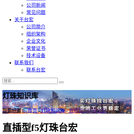
公司新闻
常见问题
关于台宏
公司简介
组织架构
企业文化
荣誉证书
技术设备
联系我们
联系台宏
灯珠知识库
当前位置：
首页
-
灯珠知识库
-
直插型f5灯珠台宏
直插型f5灯珠台宏