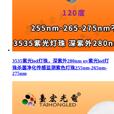
3535紫光led灯珠，深紫外280nm uv紫光led灯
珠杀菌净化传感监测紫色灯珠255nm-265nm-
275nm