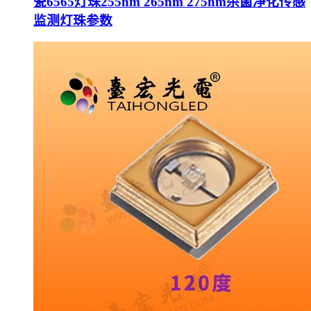
瓷6565灯珠255nm 265nm 275nm杀菌净化传感
监测灯珠参数