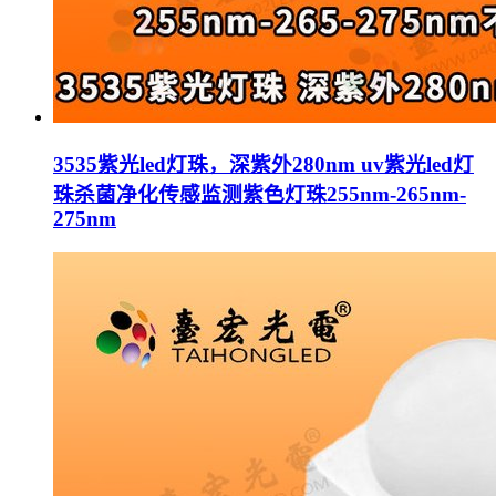
3535紫光led灯珠，深紫外280nm uv紫光led灯
珠杀菌净化传感监测紫色灯珠255nm-265nm-
275nm