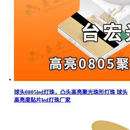
球头0805led灯珠，凸头高亮聚光珠形灯珠 球头
高亮度贴片led灯珠厂家