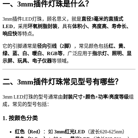
一、3mm插件灯珠是什么？
3mm插件LED灯珠，顾名思义，就是
直径3毫米的直插式
LED
，采用
环氧树脂封装
，具有
体积小、亮度高、寿命长、
响应快
等特点。
它的引脚通常是
径向引线（2脚）
，常见颜色包括
红、黄、
绿、蓝、白、暖白、RGB等
，广泛应用于
指示灯、照明、显
示屏、玩具、电子仪器
等领域。
二、3mm插件灯珠常见型号有哪些？
3mm LED灯珠的型号通常由
封装尺寸+颜色+功率/亮度等级
组
成，常见的型号包括：
1. 按颜色分类
红色（Red）
：如
3mm红光LED
（波长620-625nm）