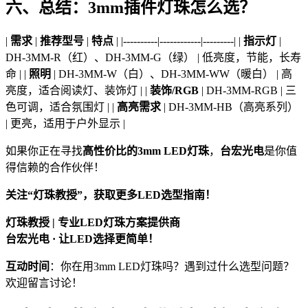
六、总结：3mm插件灯珠怎么选？
|
需求
|
推荐型号
|
特点
| |----------|------------|---------| |
指示灯
|
DH-3MM-R（红）、DH-3MM-G（绿） | 低亮度，节能，长寿
命 | |
照明
| DH-3MM-W（白）、DH-3MM-WW（暖白） | 高
亮度，适合阅读灯、装饰灯 | |
装饰/RGB
| DH-3MM-RGB | 三
色可调，适合氛围灯 | |
高亮需求
| DH-3MM-HB（高亮系列）
| 更亮，适用于户外显示 |
如果你正在寻找
高性价比的3mm LED灯珠
，
台宏光电
是你值
得信赖的合作伙伴！
关注“灯珠教授”，获取更多LED选型指南！
灯珠教授 | 专业LED灯珠方案提供商
台宏光电 · 让LED选择更简单！
互动时间
：你在用3mm LED灯珠吗？遇到过什么选型问题？
欢迎留言讨论！