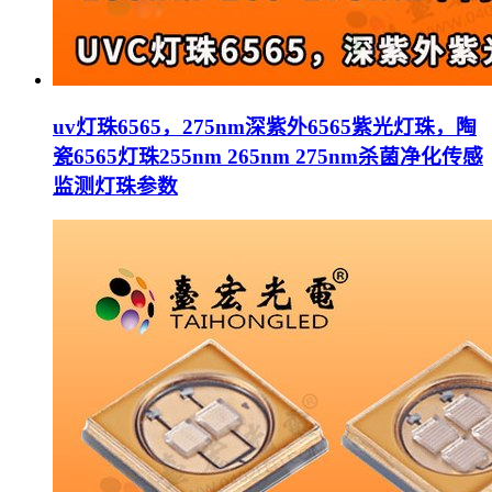
uv灯珠6565，275nm深紫外6565紫光灯珠，陶
瓷6565灯珠255nm 265nm 275nm杀菌净化传感
监测灯珠参数