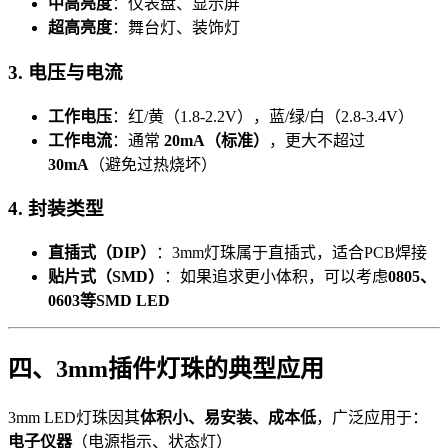
中高亮度
：仪表盘、显示屏
超高亮度
：舞台灯、装饰灯
3. 电压与电流
工作电压
：红/黄（1.8-2.2V），蓝/绿/白（2.8-3.4V）
工作电流
：通常
20mA（标准）
，更大不超过
30mA
（避免过热烧坏）
4. 封装类型
直插式（DIP）
：3mm灯珠属于直插式，适合PCB焊接
贴片式（SMD）
：如果追求更小体积，可以考虑
0805、
0603等SMD LED
四、3mm插件灯珠的典型应用
3mm LED灯珠因其
体积小、易安装、成本低
，广泛应用于：
电子仪器
（电源指示、状态灯）