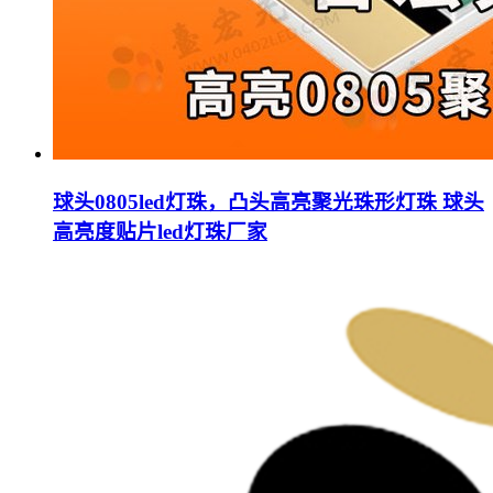
球头0805led灯珠，凸头高亮聚光珠形灯珠 球头
高亮度贴片led灯珠厂家