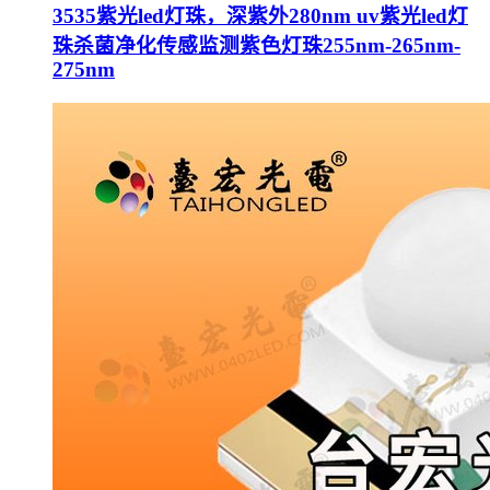
3535紫光led灯珠，深紫外280nm uv紫光led灯
珠杀菌净化传感监测紫色灯珠255nm-265nm-
275nm