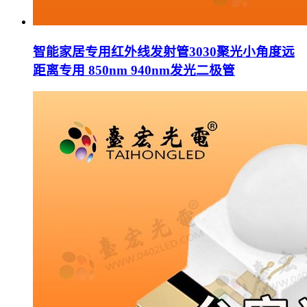
智能家居专用红外线发射管3030聚光小角度远
距离专用 850nm 940nm发光二极管