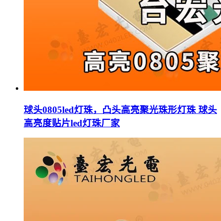
球头0805led灯珠，凸头高亮聚光珠形灯珠 球头
高亮度贴片led灯珠厂家