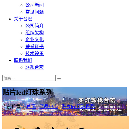
公司新闻
常见问题
关于台宏
公司简介
组织架构
企业文化
荣誉证书
技术设备
联系我们
联系台宏
贴片led灯珠系列
当前位置：
首页
-
产品中心
-
贴片led灯珠系列
-
3mm红外灯珠
接收头,F3mm直插红外led灯珠接收头, 红外灯珠接收头