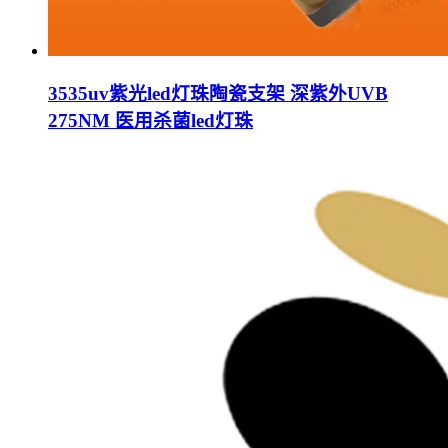
3535uv紫光led灯珠陶瓷支架 深紫外UVB
275NM 医用杀菌led灯珠