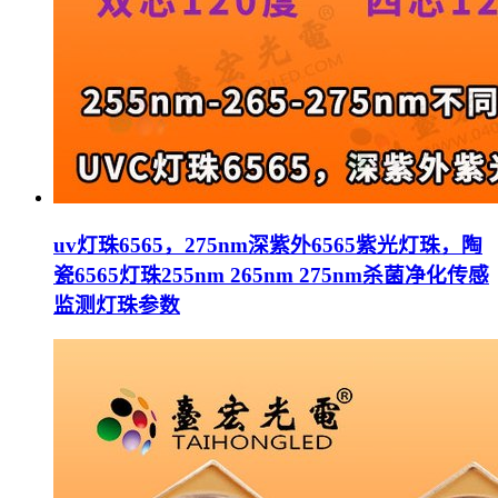
uv灯珠6565，275nm深紫外6565紫光灯珠，陶
瓷6565灯珠255nm 265nm 275nm杀菌净化传感
监测灯珠参数