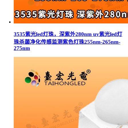
3535紫光led灯珠，深紫外280nm uv紫光led灯
珠杀菌净化传感监测紫色灯珠255nm-265nm-
275nm