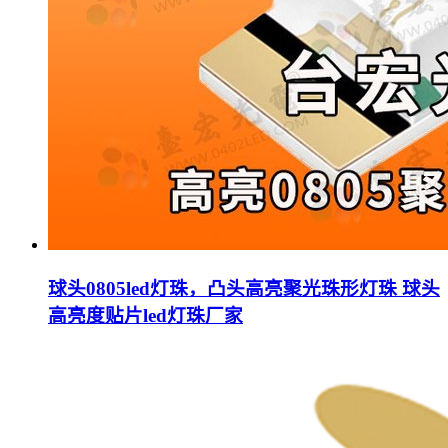
球头0805led灯珠，凸头高亮聚光珠形灯珠 球头
高亮度贴片led灯珠厂家