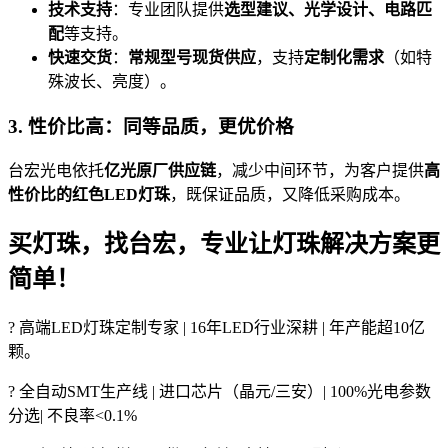
技术支持
：专业团队提供
选型建议、光学设计、电路匹
配
等支持。
快速交货
：
常规型号现货供应
，支持
定制化需求
（如特
殊波长、亮度）。
3. 性价比高：同等品质，更优价格
台宏光电依托
亿光原厂供应链
，减少中间环节，为客户提供
高
性价比的红色LED灯珠
，既保证品质，又降低采购成本。
买灯珠，找台宏，专业让灯珠解决方案更
简单！
? 高端LED灯珠定制专家 | 16年LED行业深耕 | 年产能超10亿
颗。
? 全自动SMT生产线 | 进口芯片（晶元/三安）| 100%光电参数
分选| 不良率<0.1%