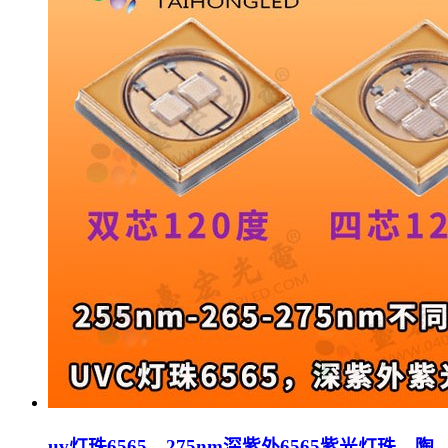
uv灯珠6565，275nm深紫外6565紫光灯珠，陶