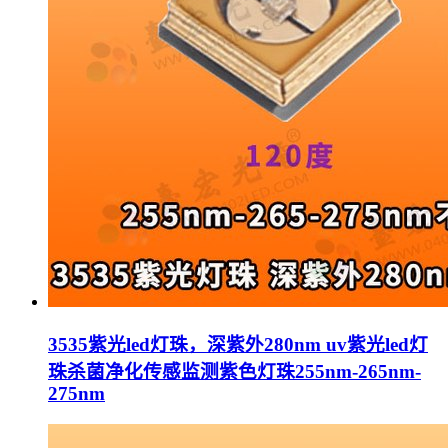
3535紫光led灯珠，深紫外280nm uv紫光led灯
珠杀菌净化传感监测紫色灯珠255nm-265nm-
275nm