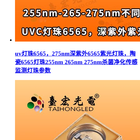
uv灯珠6565，275nm深紫外6565紫光灯珠，陶
瓷6565灯珠255nm 265nm 275nm杀菌净化传感
监测灯珠参数