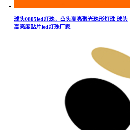
球头0805led灯珠，凸头高亮聚光珠形灯珠 球头
高亮度贴片led灯珠厂家