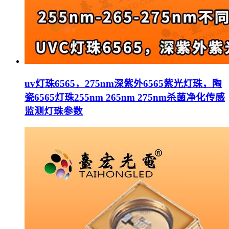
uv灯珠6565，275nm深紫外6565紫光灯珠，陶
瓷6565灯珠255nm 265nm 275nm杀菌净化传感
监测灯珠参数