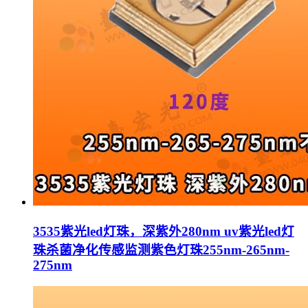
3535紫光led灯珠，深紫外280nm uv紫光led灯
珠杀菌净化传感监测紫色灯珠255nm-265nm-
275nm