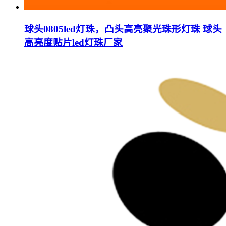
球头0805led灯珠，凸头高亮聚光珠形灯珠 球头
高亮度贴片led灯珠厂家