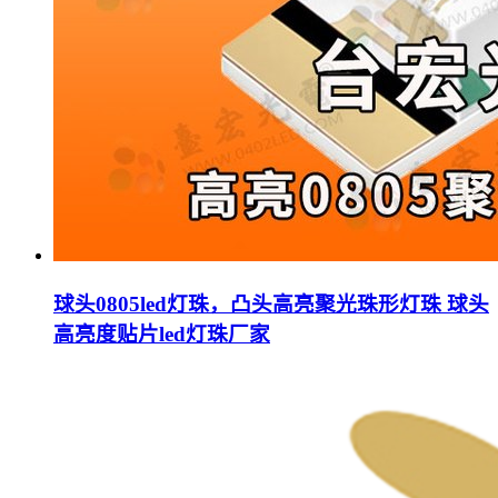
球头0805led灯珠，凸头高亮聚光珠形灯珠 球头
高亮度贴片led灯珠厂家