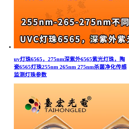
uv灯珠6565，275nm深紫外6565紫光灯珠，陶
瓷6565灯珠255nm 265nm 275nm杀菌净化传感
监测灯珠参数