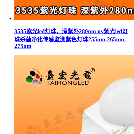
3535紫光led灯珠，深紫外280nm uv紫光led灯
珠杀菌净化传感监测紫色灯珠255nm-265nm-
275nm