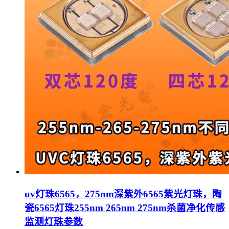
uv灯珠6565，275nm深紫外6565紫光灯珠，陶
瓷6565灯珠255nm 265nm 275nm杀菌净化传感
监测灯珠参数