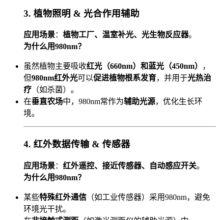
3. 植物照明 & 光合作用辅助
应用场景
：
植物工厂、温室补光、光生物反应器
。
为什么用980nm？
虽然植物主要吸收
红光（660nm）和蓝光（450nm）
，
但
980nm红外光
可以
促进植物根系发育
，并用于
光热治
疗
（如杀菌）。
在
垂直农场
中，980nm常作为
辅助光源
，优化生长环
境。
4. 红外数据传输 & 传感器
应用场景
：
红外遥控、接近传感器、自动感应开关
。
为什么用980nm？
某些
特殊红外通信
（如工业传感器）采用980nm，避免
环境光干扰。