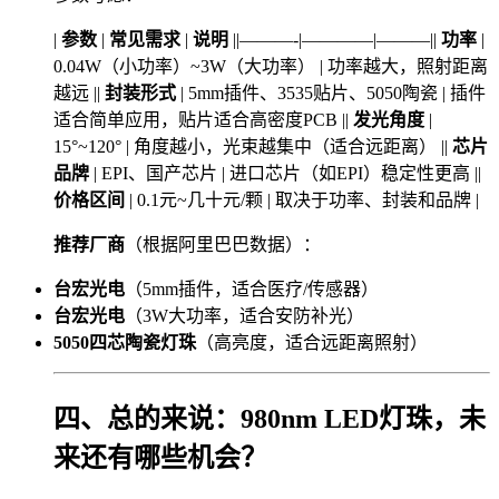
|
参数
|
常见需求
|
说明
||———-|————|———||
功率
|
0.04W（小功率）~3W（大功率） | 功率越大，照射距离
越远 ||
封装形式
| 5mm插件、3535贴片、5050陶瓷 | 插件
适合简单应用，贴片适合高密度PCB ||
发光角度
|
15°~120° | 角度越小，光束越集中（适合远距离） ||
芯片
品牌
| EPI、国产芯片 | 进口芯片（如EPI）稳定性更高 ||
价格区间
| 0.1元~几十元/颗 | 取决于功率、封装和品牌 |
推荐厂商
（根据阿里巴巴数据）：
台宏光电
（5mm插件，适合医疗/传感器）
台宏光电
（3W大功率，适合安防补光）
5050四芯陶瓷灯珠
（高亮度，适合远距离照射）
四、总的来说：980nm LED灯珠，未
来还有哪些机会？