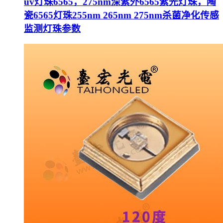
uv灯珠6565，275nm深紫外6565紫光灯珠，陶
瓷6565灯珠255nm 265nm 275nm杀菌净化传感
监测灯珠参数