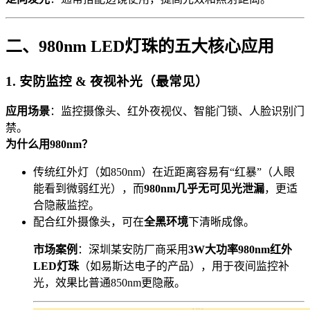
二、980nm LED灯珠的五大核心应用
1. 安防监控 & 夜视补光（最常见）
应用场景
：监控摄像头、红外夜视仪、智能门锁、人脸识别门
禁。
为什么用980nm？
传统红外灯（如850nm）在近距离容易有“红暴”（人眼
能看到微弱红光），而
980nm几乎无可见光泄漏
，更适
合隐蔽监控。
配合红外摄像头，可在
全黑环境
下清晰成像。
市场案例
：深圳某安防厂商采用
3W大功率980nm红外
LED灯珠
（如易斯达电子的产品），用于夜间监控补
光，效果比普通850nm更隐蔽。