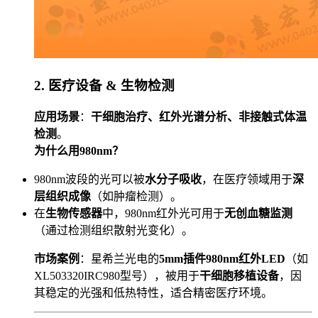
2. 医疗设备 & 生物检测
应用场景
：
干细胞治疗、红外光谱分析、非接触式体温
检测
。
为什么用980nm？
980nm波段的光可以被
水分子吸收
，在医疗领域用于
深
层组织成像
（如肿瘤检测）。
在
生物传感器
中，980nm红外光可用于
无创血糖监测
（通过检测组织散射光变化）。
市场案例
：星希兰光电的
5mm插件980nm红外LED
（如
XL503320IRC980型号），被用于
干细胞移植设备
，因
其稳定的光强和低热特性，适合精密医疗环境。