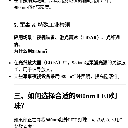
在
非接触式测距
（如激光测距仪的辅助光源）中，
980nm能提高精度。
5. 军事 & 特殊工业检测
应用场景
：
夜视装备、激光雷达（LiDAR）、光纤通
信
。
为什么用980nm？
在
光纤放大器（EDFA）
中，980nm是
泵浦光源
的关键波
长，用于信号放大。
某些
军事夜视设备
采用980nm红外照明，提高隐蔽性。
三、如何选择合适的980nm LED灯
珠？
如果你正在寻找
980nm红外LED灯珠
，可以从以下几个
参数考虑：