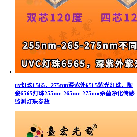
uv灯珠6565，275nm深紫外6565紫光灯珠，陶
瓷6565灯珠255nm 265nm 275nm杀菌净化传感
监测灯珠参数