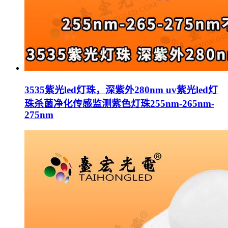
3535紫光led灯珠，深紫外280nm uv紫光led灯
珠杀菌净化传感监测紫色灯珠255nm-265nm-
275nm