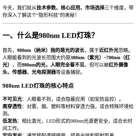
今天，我们就从
技术参数、核心应用、市场选择
三个维度，带
你深入了解这个“隐形科技”的奥秘！
一、什么是980nm LED灯珠？
首先，
980nm（纳米）指的是光的波长
，属于
近红外光
范畴。
人眼能看到的光波长范围大约是
380nm（紫光）~780nm（红
光）
，而
980nm的光，人眼完全看不见
，但可以被
红外摄像
头、传感器、光电探测器
等设备捕捉。
980nm LED灯珠的核心特点
不可见光
：人眼看不到，适合隐蔽应用（如安防监控）。
高穿透性
：对雾、烟、塑料等材料穿透力强，适合特殊环境检
测。
低发热
：相比激光，LED形式的980nm光源更安全，适合长时
间工作。
定向发光
：通常搭配透镜使用，提高光效和照射距离。