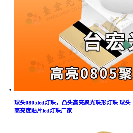
球头0805led灯珠，凸头高亮聚光珠形灯珠 球头
高亮度贴片led灯珠厂家