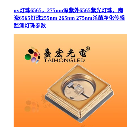
uv灯珠6565，275nm深紫外6565紫光灯珠，陶
瓷6565灯珠255nm 265nm 275nm杀菌净化传感
监测灯珠参数