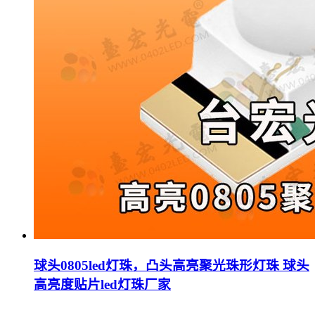
球头0805led灯珠，凸头高亮聚光珠形灯珠 球头
高亮度贴片led灯珠厂家