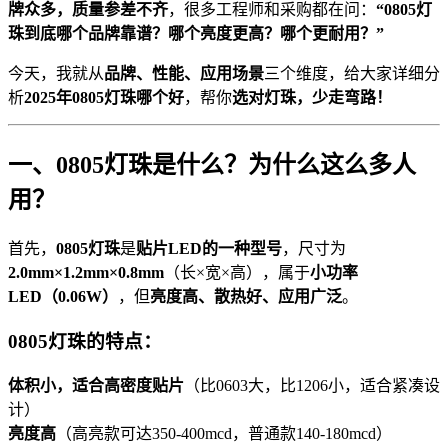
牌众多，质量参差不齐
，很多工程师和采购都在问：
“0805灯
珠到底哪个品牌靠谱？哪个亮度更高？哪个更耐用？”
今天，我就从
品牌、性能、应用场景
三个维度，给大家详细分
析
2025年0805灯珠哪个好
，帮你
选对灯珠，少走弯路！
一、0805灯珠是什么？为什么这么多人
用？
首先，
0805灯珠
是
贴片LED的一种型号
，尺寸为
2.0mm×1.2mm×0.8mm
（长×宽×高），属于
小功率
LED（0.06W）
，但
亮度高、散热好、应用广泛
。
0805灯珠的特点：
体积小，适合高密度贴片
（比0603大，比1206小，适合紧凑设
计）
亮度高
（高亮款可达350-400mcd，普通款140-180mcd）