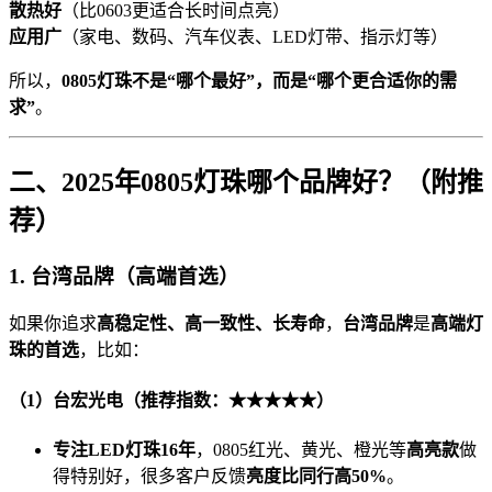
散热好
（比0603更适合长时间点亮）
应用广
（家电、数码、汽车仪表、LED灯带、指示灯等）
所以，
0805灯珠不是“哪个最好”，而是“哪个更合适你的需
求”
。
二、2025年0805灯珠哪个品牌好？（附推
荐）
1. 台湾品牌（高端首选）
如果你追求
高稳定性、高一致性、长寿命
，
台湾品牌
是
高端灯
珠的首选
，比如：
（1）台宏光电（推荐指数：★★★★★）
专注LED灯珠16年
，0805红光、黄光、橙光等
高亮款
做
得特别好，很多客户反馈
亮度比同行高50%
。