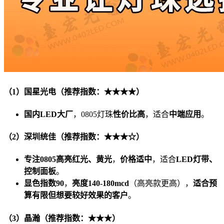
（1）国星光电（推荐指数：★★★★）
国内LED大厂
，0805灯珠
性价比高
，适合
中端应用
。
（2）深圳统佳（推荐指数：★★★☆）
专注0805高亮红光、黄光
，
价格适中
，适合
LED灯带、
控制面板
。
显色指数90
，
亮度140-180mcd
（高亮款更高），
适合预
算有限但想要较好效果的客户
。
（3）晶瀚（推荐指数：★★★）