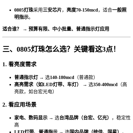
0805灯珠
采用
三安芯片
，
亮度70-150mcd
，适合
一般照
明指示
。
适合谁？
→
预算有限、中小批量、普通指示灯应用
三、0805灯珠怎么选？关键看这3点！
1. 看亮度需求
普通指示灯
→ 选
140-180mcd
（普通款）
高亮需求（如LED灯带、车灯）
→ 选
350-400mcd
（高
亮款，如台宏光电）
2. 看应用场景
家电、数码显示
→ 选
台湾品牌（台宏、亿光）
，稳定性
高
LED灯带、普通指示
→ 选
国内品牌（统佳、国星）
，