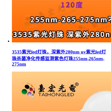
3535紫光led灯珠，深紫外280nm uv紫光led灯
珠杀菌净化传感监测紫色灯珠255nm-265nm-
275nm