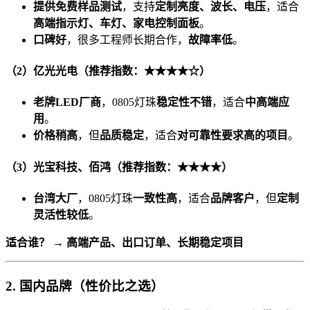
提供免费样品测试
，支持
定制亮度、波长、电压
，适合
高端指示灯、车灯、家电控制面板
。
口碑好
，很多工程师长期合作，
故障率低
。
（2）亿光光电（推荐指数：★★★★☆）
老牌LED厂商
，0805灯珠
稳定性不错
，适合
中高端应
用
。
价格稍高
，但
品质稳定
，适合
对可靠性要求高的项目
。
（3）光宝科技、佰鸿（推荐指数：★★★★）
台湾大厂
，0805灯珠
一致性高
，适合
品牌客户
，但
定制
灵活性较低
。
适合谁？
→
高端产品、出口订单、长期稳定项目
2. 国内品牌（性价比之选）