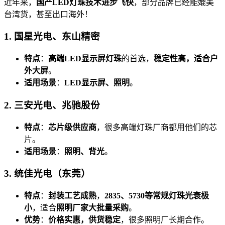
近年来，
国产LED灯珠技术进步飞快
，部分品牌已经能媲美
台湾货，甚至出口海外！
1. 国星光电、东山精密
特点
：
高端LED显示屏灯珠
的首选，
稳定性高，适合户
外大屏
。
适用场景
：
LED显示屏、照明
。
2. 三安光电、兆驰股份
特点
：
芯片级供应商
，很多高端灯珠厂商都用他们的芯
片。
适用场景
：
照明、背光
。
3. 统佳光电（东莞）
特点
：
封装工艺成熟
，
2835、5730等常规灯珠光衰极
小
，适合
照明厂家大批量采购
。
优势
：
价格实惠，供货稳定
，很多照明厂长期合作。