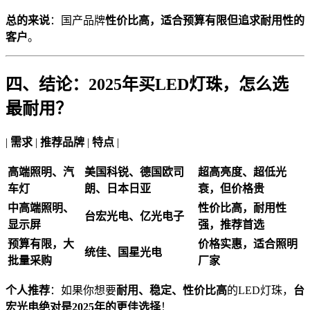
总的来说
：国产品牌
性价比高，适合预算有限但追求耐用性的
客户
。
四、结论：2025年买LED灯珠，怎么选
最耐用？
|
需求
|
推荐品牌
|
特点
|
高端照明、汽
美国科锐、德国欧司
超高亮度、超低光
车灯
朗、日本日亚
衰，但价格贵
中高端照明、
性价比高，耐用性
台宏光电、亿光电子
显示屏
强，推荐首选
预算有限，大
价格实惠，适合照明
统佳、国星光电
批量采购
厂家
个人推荐
：如果你想要
耐用、稳定、性价比高
的LED灯珠，
台
宏光电绝对是2025年的更佳选择
！