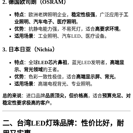
2. 德国欧司朗（OSRAM）
特点
：欧洲老牌照明企业，
稳定性极强
，广泛应用于
工
业照明、汽车电子、医疗照明
。
优势
：抗静电能力强，不易死灯，适合
高要求环境
。
适用场景
：工业照明、汽车LED、医疗设备。
3. 日本日亚（Nichia）
特点
：全球
LED芯片鼻祖
，蓝光LED发明者，
高端显
示、背光领域
的王者。
优势
：色彩一致性极佳，适合
高端显示屏、背光
。
适用场景
：高端电视背光、专业照明。
总的来说
：进口品牌
品质顶尖，但价格高
，适合
预算充足、对
稳定性要求极高的客户
。
二、台湾LED灯珠品牌：性价比好，耐