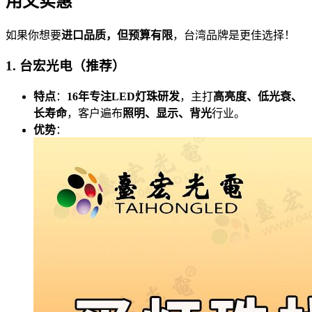
用又实惠
如果你想要
进口品质，但预算有限
，台湾品牌是更佳选择！
1. 台宏光电（推荐）
特点
：
16年专注LED灯珠研发
，主打
高亮度、低光衰、
长寿命
，客户遍布
照明、显示、背光
行业。
优势
：