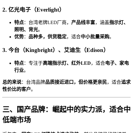
2. 亿光电子（Everlight）
特点
：台湾老牌LED厂商，
产品线丰富
，涵盖
指示灯、
照明、背光
。
优势
：
品种多，供货稳定
，适合
中小批量采购
。
3. 今台（Kingbright）、艾迪生（Edison）
特点
：专注于
高端指示灯、红外LED
，适合
电子、家电
行业
。
总的来说
：台湾品牌
品质接近进口，但价格更亲民
，适合
追求
性价比的客户
。
三、国产品牌：崛起中的实力派，适合中
低端市场