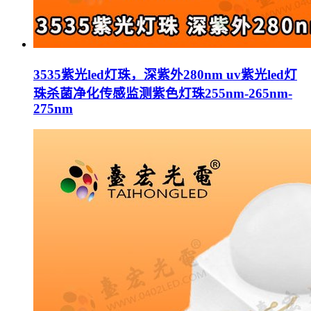
3535紫光led灯珠，深紫外280nm uv紫光led灯
珠杀菌净化传感监测紫色灯珠255nm-265nm-
275nm