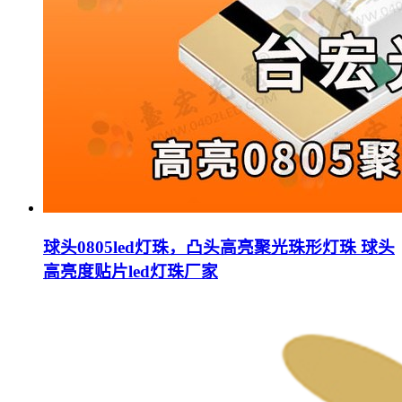
球头0805led灯珠，凸头高亮聚光珠形灯珠 球头
高亮度贴片led灯珠厂家