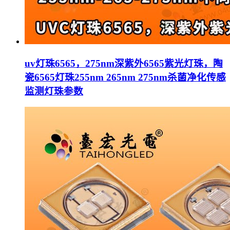
uv灯珠6565，275nm深紫外6565紫光灯珠，陶
瓷6565灯珠255nm 265nm 275nm杀菌净化传感
监测灯珠参数