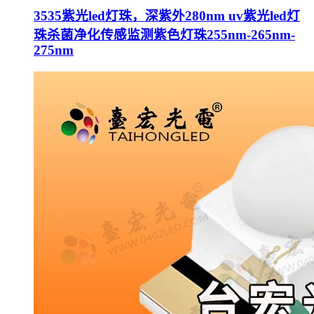
3535紫光led灯珠，深紫外280nm uv紫光led灯
珠杀菌净化传感监测紫色灯珠255nm-265nm-
275nm