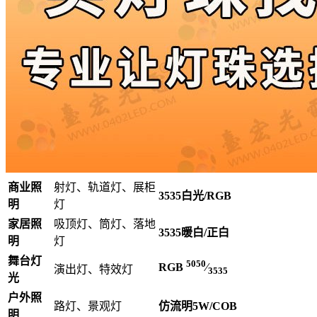
商业照
射灯、轨道灯、展柜
3535白光/RGB
明
灯
家居照
吸顶灯、筒灯、落地
3535暖白/正白
明
灯
舞台灯
5050
RGB
⁄
演出灯、特效灯
3535
光
户外照
路灯、景观灯
仿流明5W/COB
明