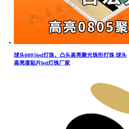
球头0805led灯珠，凸头高亮聚光珠形灯珠 球头
高亮度贴片led灯珠厂家