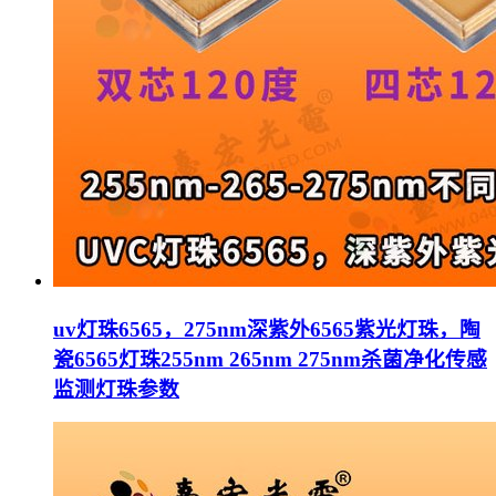
uv灯珠6565，275nm深紫外6565紫光灯珠，陶
瓷6565灯珠255nm 265nm 275nm杀菌净化传感
监测灯珠参数