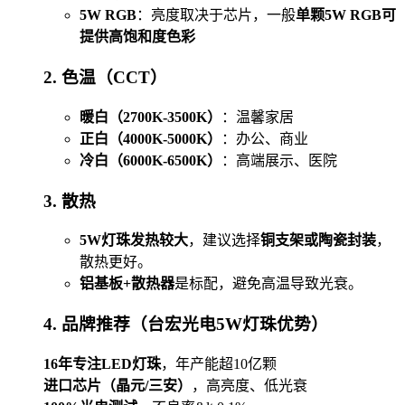
5W RGB
：亮度取决于芯片，一般
单颗5W RGB可
提供高饱和度色彩
2. 色温（CCT）
暖白（2700K-3500K）
：温馨家居
正白（4000K-5000K）
：办公、商业
冷白（6000K-6500K）
：高端展示、医院
3. 散热
5W灯珠发热较大
，建议选择
铜支架或陶瓷封装
，
散热更好。
铝基板+散热器
是标配，避免高温导致光衰。
4. 品牌推荐（台宏光电5W灯珠优势）
16年专注LED灯珠
，年产能超10亿颗
进口芯片（晶元/三安）
，高亮度、低光衰