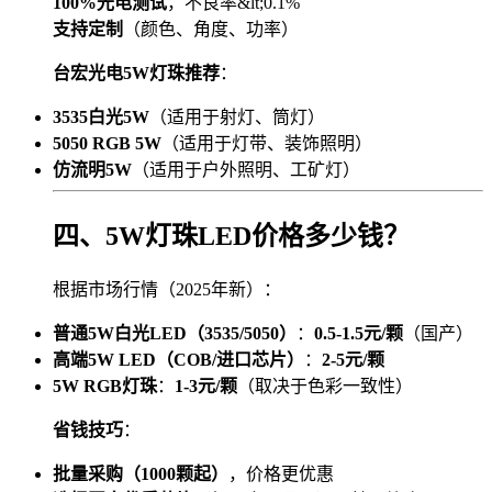
100%光电测试
，不良率&lt;0.1%
支持定制
（颜色、角度、功率）
台宏光电5W灯珠推荐
：
3535白光5W
（适用于射灯、筒灯）
5050 RGB 5W
（适用于灯带、装饰照明）
仿流明5W
（适用于户外照明、工矿灯）
四、5W灯珠LED价格多少钱？
根据市场行情（2025年新）：
普通5W白光LED（3535/5050）
：
0.5-1.5元/颗
（国产）
高端5W LED（COB/进口芯片）
：
2-5元/颗
5W RGB灯珠
：
1-3元/颗
（取决于色彩一致性）
省钱技巧
：
批量采购（1000颗起）
，价格更优惠