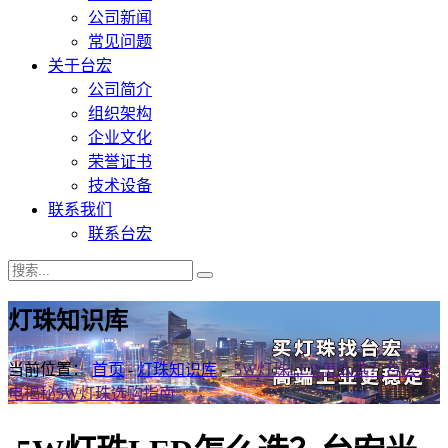
公司新闻
常见问题
关于台宏
公司简介
组织架构
企业文化
荣誉证书
技术设备
联系我们
联系台宏
灯珠知识库
当前位置：
首页
-
灯珠知识库
-
5W灯珠LED怎么选？台宏光
电揭秘5W灯珠选购指南