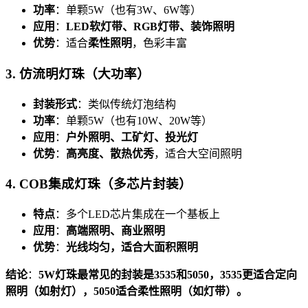
功率
：单颗5W（也有3W、6W等）
应用
：
LED软灯带、RGB灯带、装饰照明
优势
：适合
柔性照明
，色彩丰富
3. 仿流明灯珠（大功率）
封装形式
：类似传统灯泡结构
功率
：单颗5W（也有10W、20W等）
应用
：
户外照明、工矿灯、投光灯
优势
：
高亮度、散热优秀
，适合大空间照明
4. COB集成灯珠（多芯片封装）
特点
：多个LED芯片集成在一个基板上
应用
：
高端照明、商业照明
优势
：
光线均匀，适合大面积照明
结论
：
5W灯珠最常见的封装是3535和5050，3535更适合定向
照明（如射灯），5050适合柔性照明（如灯带）。