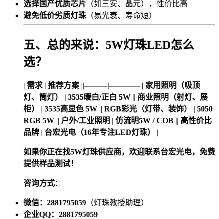
选择国产优质芯片
（如三安、晶元），性价比高
避免低价劣质灯珠
（易光衰、寿命短）
五、总的来说：5W灯珠LED怎么
选？
|
需求
|
推荐方案
||———|————||
家用照明（吸顶
灯、筒灯）
|
3535暖白/正白 5W
||
商业照明（射灯、展
柜）
|
3535高显色 5W
||
RGB彩光（灯带、装饰）
|
5050
RGB 5W
||
户外/工业照明
|
仿流明5W / COB
||
高性价比
品牌
|
台宏光电（16年专注LED灯珠）
|
如果你正在找5W灯珠供应商，欢迎联系台宏光电，免费
提供样品测试！
咨询方式
：
微信：2881795059
（灯珠教授助理）
企业QQ：2881795059