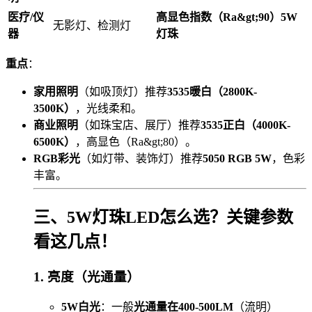
医疗/仪
高显色指数（Ra&gt;90）5W
无影灯、检测灯
器
灯珠
重点
：
家用照明
（如吸顶灯）推荐
3535暖白（2800K-
3500K）
，光线柔和。
商业照明
（如珠宝店、展厅）推荐
3535正白（4000K-
6500K）
，高显色（Ra&gt;80）。
RGB彩光
（如灯带、装饰灯）推荐
5050 RGB 5W
，色彩
丰富。
三、5W灯珠LED怎么选？关键参数
看这几点！
1. 亮度（光通量）
5W白光
：一般
光通量在400-500LM
（流明）