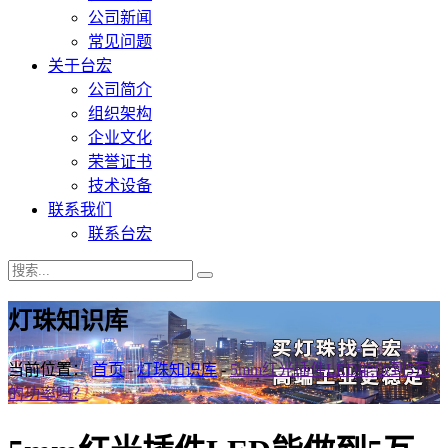
公司新闻
常见问题
关于台宏
公司简介
组织架构
企业文化
荣誉证书
技术设备
联系我们
联系台宏
灯珠知识库
当前位置：
首页
-
灯珠知识库
-
5mm红光插件LED能做到5瓦
的功率吗？