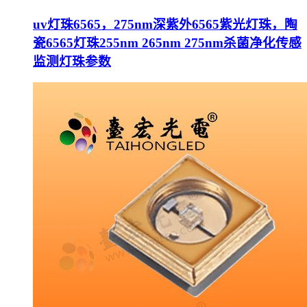
uv灯珠6565，275nm深紫外6565紫光灯珠，陶
瓷6565灯珠255nm 265nm 275nm杀菌净化传感
监测灯珠参数