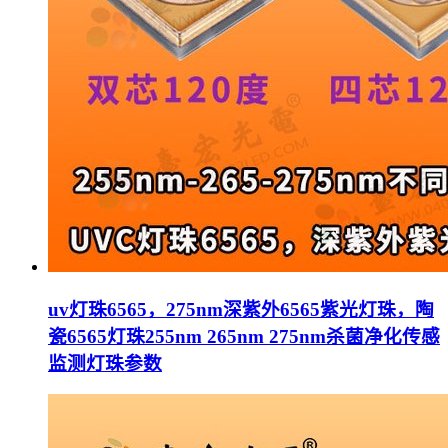
uv灯珠6565，275nm深紫外6565紫光灯珠，陶
瓷6565灯珠255nm 265nm 275nm杀菌净化传感
监测灯珠参数