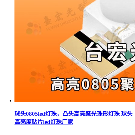
球头0805led灯珠，凸头高亮聚光珠形灯珠 球头
高亮度贴片led灯珠厂家