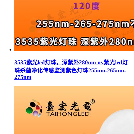
3535紫光led灯珠，深紫外280nm uv紫光led灯
珠杀菌净化传感监测紫色灯珠255nm-265nm-
275nm