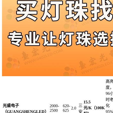
高
度
96
时
15.5
光盛电子
三
化
2000-
620-
元/K（100K
2.0
2500
625
（GUANGSHENGLED）
安
95