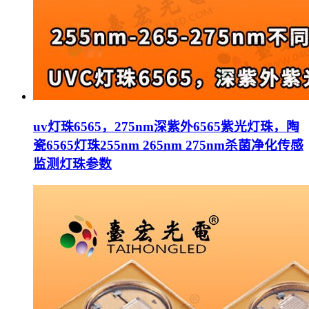
uv灯珠6565，275nm深紫外6565紫光灯珠，陶
瓷6565灯珠255nm 265nm 275nm杀菌净化传感
监测灯珠参数