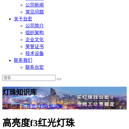
公司新闻
常见问题
关于台宏
公司简介
组织架构
企业文化
荣誉证书
技术设备
联系我们
联系台宏
灯珠知识库
当前位置：
首页
-
灯珠知识库
-
高亮度f3红光灯珠
高亮度f3红光灯珠