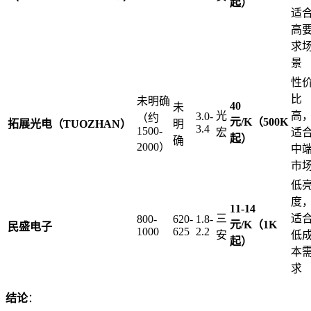
起）
适
高
求
景
性
比
未明确
40
未
光
高
3.0-
（约
元/K（500K
拓展光电（TUOZHAN）
明
3.4
1500-
宏
适
起）
确
2000）
中
市
低
度
11-14
三
适
800-
620-
1.8-
元/K（1K
民盛电子
1000
625
2.2
安
低
起）
本
求
结论
：