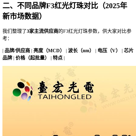
二、不同品牌F3红光灯珠对比（2025年
新市场数据）
我们整理了
3家主流供应商
的F3红光灯珠参数，供大家对比参
考：
|
品牌/供应商
|
亮度（MCD）
|
波长（nm）
|
电压（V）
|
芯片
品牌
|
价格（起批量）
|
特点
|