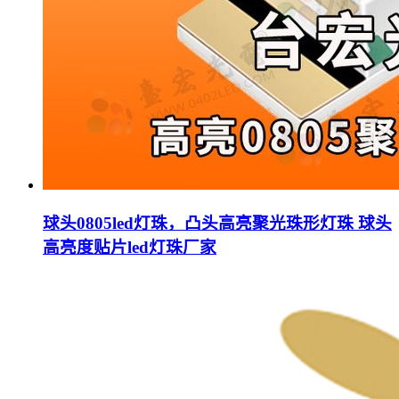
球头0805led灯珠，凸头高亮聚光珠形灯珠 球头
高亮度贴片led灯珠厂家