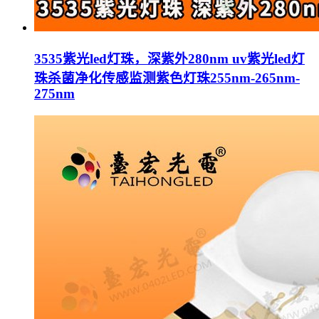
3535紫光led灯珠，深紫外280nm uv紫光led灯
珠杀菌净化传感监测紫色灯珠255nm-265nm-
275nm