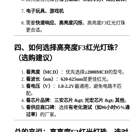
电子玩具、游戏机
需要
快速响应、高亮度闪烁
，高亮度F3红光灯珠
更合适。
四、如何选择高亮度F3红光灯珠？
（选购建议）
看亮度（MCD）
：优先选择
≥2000MCD
的型号。
看波长（nm）
：
620-625nm
是更佳红光。
看电压（V）
：
1.8-2.2V
最通用，避免电路不匹
配。
看芯片品牌
：
三安芯片 &gt; 光宏芯片 &gt; 其他
。
看供应商口碑
：选择
有老化测试（如96小时95%通
过率）
的厂家。