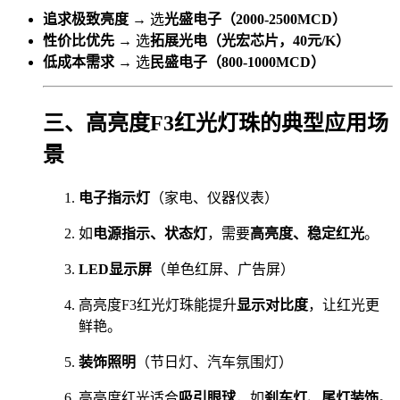
追求极致亮度
→ 选
光盛电子（2000-2500MCD）
性价比优先
→ 选
拓展光电（光宏芯片，40元/K）
低成本需求
→ 选
民盛电子（800-1000MCD）
三、高亮度F3红光灯珠的典型应用场
景
电子指示灯
（家电、仪器仪表）
如
电源指示、状态灯
，需要
高亮度、稳定红光
。
LED显示屏
（单色红屏、广告屏）
高亮度F3红光灯珠能提升
显示对比度
，让红光更
鲜艳。
装饰照明
（节日灯、汽车氛围灯）
高亮度红光适合
吸引眼球
，如
刹车灯、尾灯装饰
。