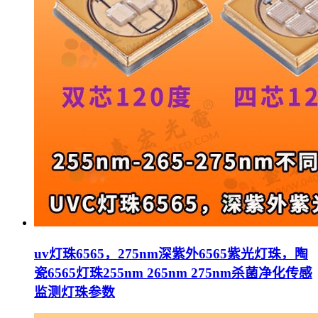
uv灯珠6565，275nm深紫外6565紫光灯珠，陶
瓷6565灯珠255nm 265nm 275nm杀菌净化传感
监测灯珠参数