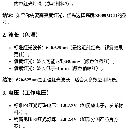
的F3红光灯珠（参考材料3）。
结论
：如果你需要
高亮度红光
，优先选择
亮度≥2000MCD
的型
号。
2. 波长（色温）
标准红光波长
：
620-625nm
（最接近纯红光，视觉效果
更佳）。
偏黄红光
：波长可能达到
630nm+
（颜色偏橙红）。
偏紫红光
：波长低于
615nm
（颜色偏暗红）。
结论
：
620-625nm
是更佳红光波长，适合大多数应用场景。
3. 电压（工作电压）
标准F3红光灯珠电压
：
1.8-2.2V
（如民盛电子，参考材
料3）。
稍高电压F3红光灯珠
：
2.0-2.4V
（如部分国产芯片方
案）。