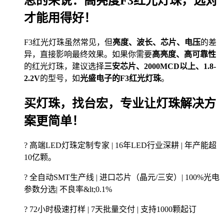
总的来说：高亮度F3红光灯珠，选对
才能用得好！
F3红光灯珠虽然常见，但
亮度、波长、芯片、电压
的差
异，直接影响最终效果。如果你需要
高亮度、高可靠性
的红光灯珠，建议选择
三安芯片、2000MCD以上、1.8-
2.2V
的型号，如
光盛电子的F3红光灯珠
。
买灯珠，找台宏，专业让灯珠解决方
案更简单！
? 高端LED灯珠定制专家 | 16年LED行业深耕 | 年产能超
10亿颗。
? 全自动SMT生产线 | 进口芯片（晶元/三安）| 100%光电
参数分选| 不良率&lt;0.1%
? 72小时极速打样 | 7天批量交付 | 支持1000颗起订