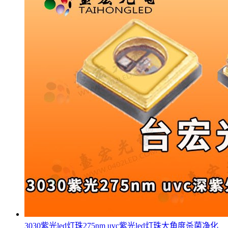
3030紫光led灯珠275nm uvc紫光led灯珠大角度杀菌净化