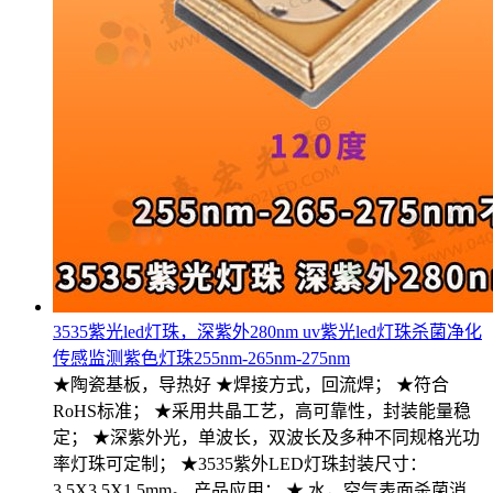
3535紫光led灯珠，深紫外280nm uv紫光led灯珠杀菌净化
传感监测紫色灯珠255nm-265nm-275nm
★陶瓷基板，导热好 ★焊接方式，回流焊； ★符合
RoHS标准； ★采用共晶工艺，高可靠性，封装能量稳
定； ★深紫外光，单波长，双波长及多种不同规格光功
率灯珠可定制； ★3535紫外LED灯珠封装尺寸：
3.5X3.5X1.5mm。 产品应用： ★ 水，空气表面杀菌消