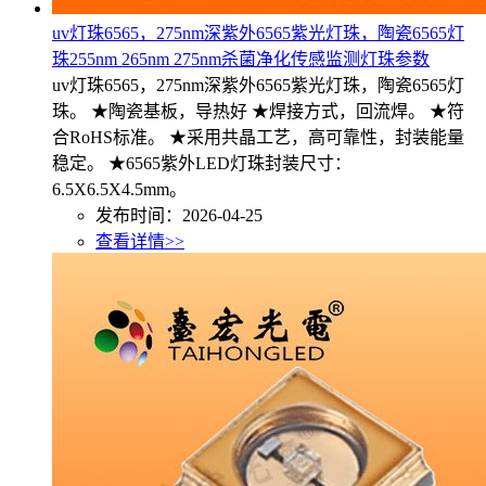
uv灯珠6565，275nm深紫外6565紫光灯珠，陶瓷6565灯
珠255nm 265nm 275nm杀菌净化传感监测灯珠参数
uv灯珠6565，275nm深紫外6565紫光灯珠，陶瓷6565灯
珠。 ★陶瓷基板，导热好 ★焊接方式，回流焊。 ★符
合RoHS标准。 ★采用共晶工艺，高可靠性，封装能量
稳定。 ★6565紫外LED灯珠封装尺寸：
6.5X6.5X4.5mm。
发布时间：2026-04-25
查看详情>>