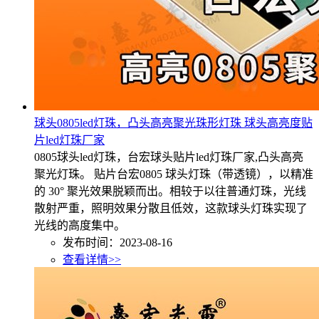
球头0805led灯珠，凸头高亮聚光珠形灯珠 球头高亮度贴
片led灯珠厂家
0805球头led灯珠，台宏球头贴片led灯珠厂家,凸头高亮
聚光灯珠。 贴片台宏0805 球头灯珠（带透镜），以精准
的 30° 聚光效果脱颖而出。相较于以往普通灯珠，光线
散射严重，照明效果分散且低效，这款球头灯珠实现了
光线的高度集中。
发布时间：2023-08-16
查看详情>>