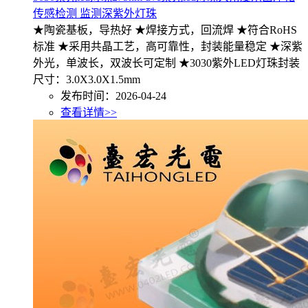
传感检测 监测深紫外灯珠
★陶瓷基板，导热好 ★焊接方式，回流焊 ★符合RoHS
标准 ★采用共晶工艺，高可靠性，封装能量稳定 ★深紫
外光，单波长，双波长可定制 ★3030紫外LED灯珠封装
尺寸：3.0X3.0X1.5mm
发布时间：2026-04-24
查看详情>>