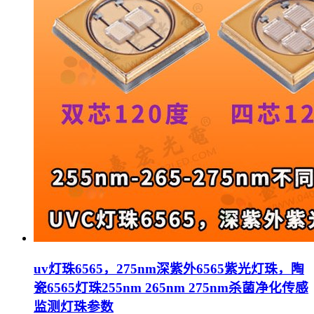
uv灯珠6565，275nm深紫外6565紫光灯珠，陶
瓷6565灯珠255nm 265nm 275nm杀菌净化传感
监测灯珠参数