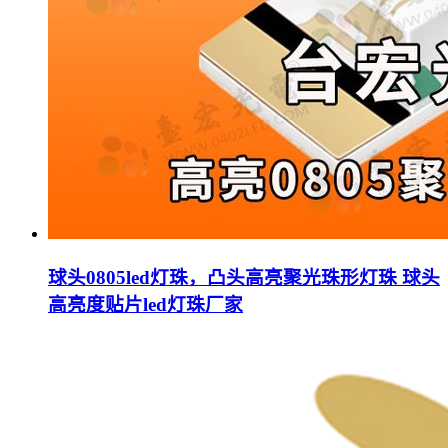
球头0805led灯珠，凸头高亮聚光珠形灯珠 球头
高亮度贴片led灯珠厂家