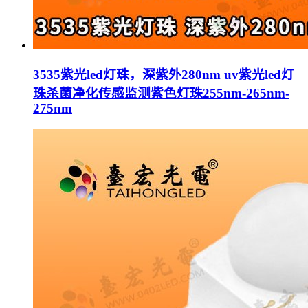
3535紫光led灯珠，深紫外280nm uv紫光led灯
珠杀菌净化传感监测紫色灯珠255nm-265nm-
275nm