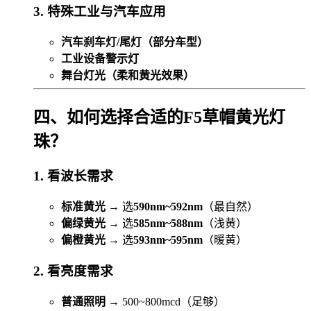
3. 特殊工业与汽车应用
汽车刹车灯/尾灯（部分车型）
工业设备警示灯
舞台灯光（柔和黄光效果）
四、如何选择合适的F5草帽黄光灯
珠？
1. 看波长需求
标准黄光
→ 选
590nm~592nm
（最自然）
偏绿黄光
→ 选
585nm~588nm
（浅黄）
偏橙黄光
→ 选
593nm~595nm
（暖黄）
2. 看亮度需求
普通照明
→ 500~800mcd（足够）