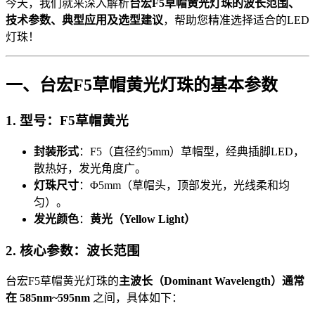
今天，我们就来深入解析
台宏F5草帽黄光灯珠的波长范围、
技术参数、典型应用及选型建议
，帮助您精准选择适合的LED
灯珠！
一、台宏F5草帽黄光灯珠的基本参数
1. 型号：F5草帽黄光
封装形式
：F5（直径约5mm）草帽型，经典插脚LED，
散热好，发光角度广。
灯珠尺寸
：Φ5mm（草帽头，顶部发光，光线柔和均
匀）。
发光颜色
：
黄光（Yellow Light）
2. 核心参数：波长范围
台宏F5草帽黄光灯珠的
主波长（Dominant Wavelength）通常
在
585nm~595nm
之间，具体如下：