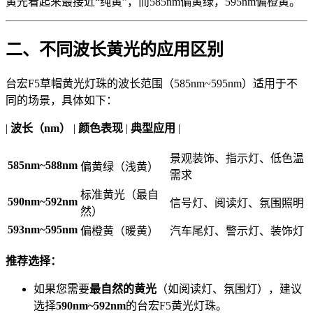
黄光看起来最接近“纯黄”，而585nm偏黄绿，595nm偏橙黄。
二、不同波长黄光的应用区别
台宏F5草帽黄光灯珠的波长范围（585nm~595nm）适用于不
同的场景，具体如下：
|
波长（nm）
|
颜色表现
|
典型应用
|
景观装饰、指示灯、低色温
585nm~588nm
偏黄绿（浅黄）
需求
标准黄光（最自
590nm~592nm
信号灯、阅读灯、氛围照明
然）
593nm~595nm
偏橙黄（暖黄）
汽车尾灯、警示灯、装饰灯
推荐选择：
如果您需要
最自然的黄光
（如阅读灯、氛围灯），建议
选择
590nm~592nm
的台宏F5黄光灯珠。