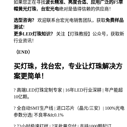
如果您正在寻找
波长精准、亮度合适、应用广泛的F5草
帽黄光灯珠
，
台宏光电
绝对是值得信赖的供应商！
选型咨询？
欢迎联系台宏光电销售团队，获取
免费样品
测试
！
更多LED灯珠知识？
关注【灯珠教授】公众号，获取新
行业资讯！
（END）
买灯珠，找台宏，专业让灯珠解决方
案更简单！
? 高端LED灯珠定制专家 | 16年LED行业深耕 | 年产能超
10亿颗。
? 全自动SMT生产线 | 进口芯片（晶元/三安）| 100%光电
参数分选| 不良率&lt;0.1%
? 72小时极速打样 | 7天批量交付 | 支持1000颗起订