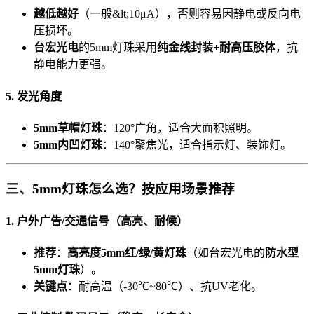
越低越好
（一般&lt;10μA），否则容易因静电或反向电
压损坏。
台宏光电
的5mm灯珠采用
纯金线封装+耐高压胶体
，抗
静电能力更强。
5. 发光角度
5mm草帽灯珠
：120°广角，适合大面积照明。
5mm内凹灯珠
：140°聚焦光，适合指示灯、装饰灯。
三、5mm灯珠怎么选？按应用场景推荐
1. 户外广告/交通信号（高亮、耐候）
推荐
：
高亮度5mm红/绿/黄灯珠
（如台宏光电的
防水型
5mm灯珠
）。
关键点
：耐高温（-30℃~80℃）、抗UV老化。