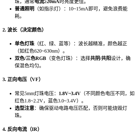
珠，通常
电流≥20mA
时亮度更佳。
普通照明
（如指示灯）：10~15mA即可，避免浪费能
耗。
2. 波长（决定颜色）
单色灯珠
（红、绿、蓝等）：波长越精准，颜色越正
（如红色620~630nm）。
双色/三色RGB
（变色灯珠）：选择
共阴/共阳
设计，确
保混色均匀。
3. 正向电压（VF）
常见5mm灯珠电压：
1.8V~3.4V
（不同颜色电压不同，如
红色1.8~2.2V，蓝色3.0~3.4V）。
选型注意
：确保驱动电路电压匹配，否则可能烧毁灯
珠。
4. 反向电流（IR）