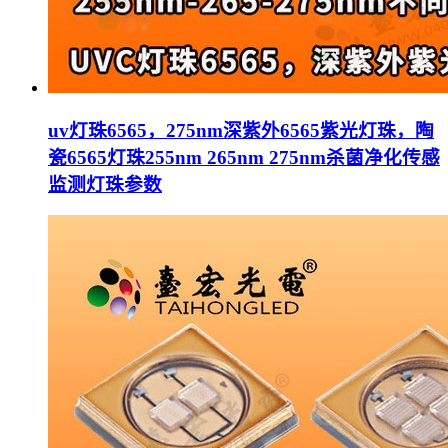
uv灯珠6565，275nm深紫外6565紫光灯珠，陶
瓷6565灯珠255nm 265nm 275nm杀菌净化传感
监测灯珠参数