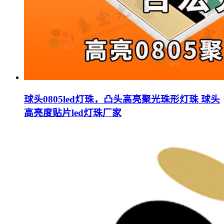
球头0805led灯珠，凸头高亮聚光珠形灯珠 球头
高亮度贴片led灯珠厂家