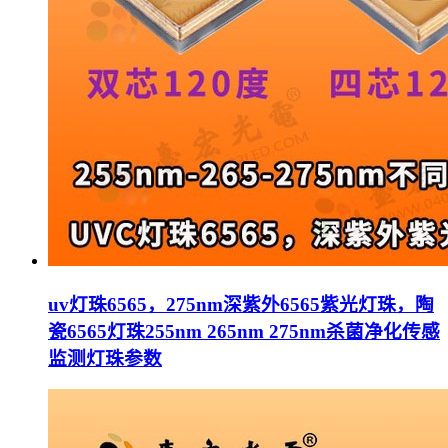
uv灯珠6565，275nm深紫外6565紫光灯珠，陶
瓷6565灯珠255nm 265nm 275nm杀菌净化传感
监测灯珠参数