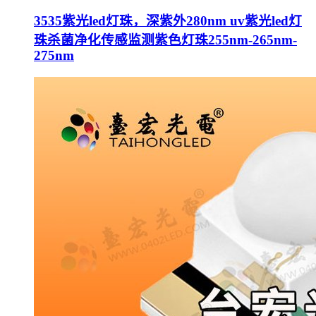
3535紫光led灯珠，深紫外280nm uv紫光led灯
珠杀菌净化传感监测紫色灯珠255nm-265nm-
275nm