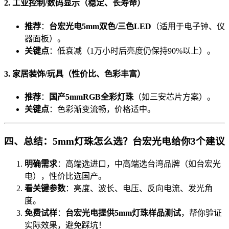
2. 工业控制/数码显示（稳定、长寿命）
推荐
：
台宏光电5mm双色/三色LED
（适用于电子钟、仪
器面板）。
关键点
：低衰减（1万小时后亮度仍保持90%以上）。
3. 家居装饰/玩具（性价比、色彩丰富）
推荐
：
国产5mmRGB全彩灯珠
（如三安芯片方案）。
关键点
：色彩渐变流畅，价格适中。
四、总结：5mm灯珠怎么选？台宏光电给你3个建议
明确需求
：高端选进口，中高端选台湾品牌（如台宏光
电），性价比选国产。
看关键参数
：亮度、波长、电压、反向电流、发光角
度。
免费试样
：
台宏光电提供5mm灯珠样品测试
，帮你验证
实际效果，避免踩坑！