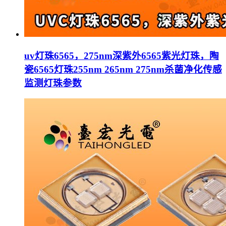
uv灯珠6565，275nm深紫外6565紫光灯珠，陶
瓷6565灯珠255nm 265nm 275nm杀菌净化传感
监测灯珠参数