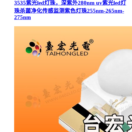
3535紫光led灯珠，深紫外280nm uv紫光led灯
珠杀菌净化传感监测紫色灯珠255nm-265nm-
275nm