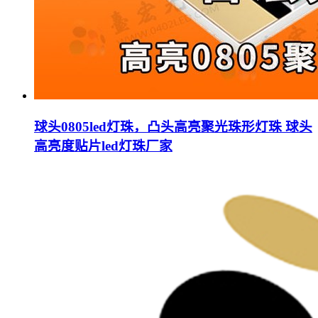
球头0805led灯珠，凸头高亮聚光珠形灯珠 球头
高亮度贴片led灯珠厂家