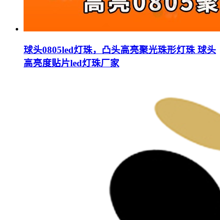
球头0805led灯珠，凸头高亮聚光珠形灯珠 球头
高亮度贴片led灯珠厂家