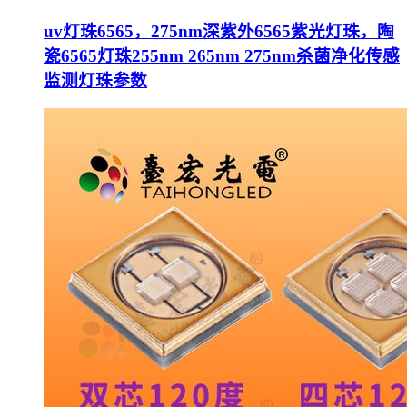
uv灯珠6565，275nm深紫外6565紫光灯珠，陶
瓷6565灯珠255nm 265nm 275nm杀菌净化传感
监测灯珠参数