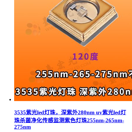
3535紫光led灯珠，深紫外280nm uv紫光led灯
珠杀菌净化传感监测紫色灯珠255nm-265nm-
275nm