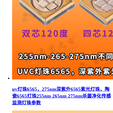
uv灯珠6565，275nm深紫外6565紫光灯珠，陶
瓷6565灯珠255nm 265nm 275nm杀菌净化传感
监测灯珠参数