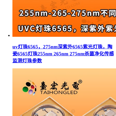
uv灯珠6565，275nm深紫外6565紫光灯珠，陶
瓷6565灯珠255nm 265nm 275nm杀菌净化传感
监测灯珠参数