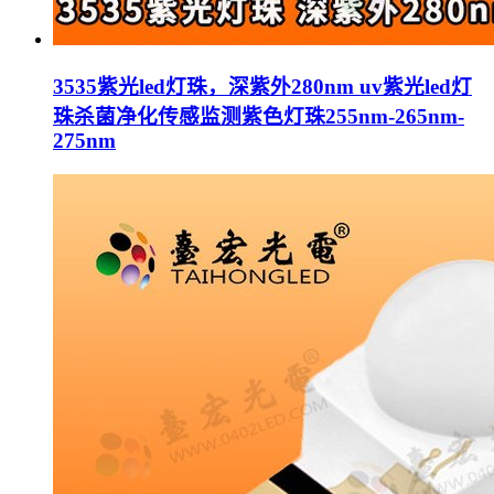
3535紫光led灯珠，深紫外280nm uv紫光led灯
珠杀菌净化传感监测紫色灯珠255nm-265nm-
275nm