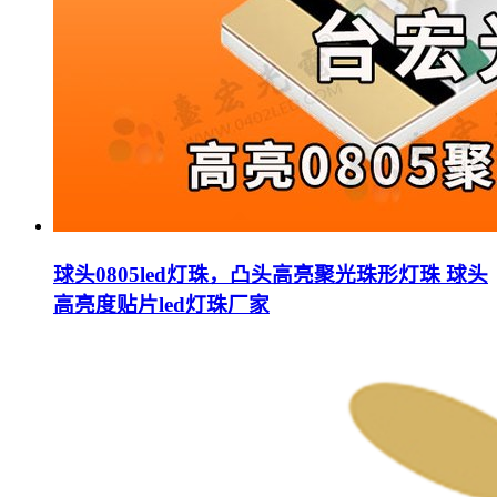
球头0805led灯珠，凸头高亮聚光珠形灯珠 球头
高亮度贴片led灯珠厂家