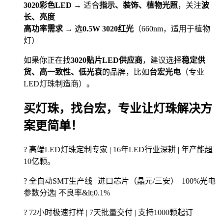
3020彩色LED
→ 适合
指示、装饰、植物光照
，关注
波
长、亮度
高功率需求
→ 选
0.5W 3020红光
（660nm，适用于植物
灯）
如果你正在找
3020贴片LED供应商
，建议选择
稳定供
货、高一致性、低光衰
的品牌，比如
台宏光电
（专业
LED灯珠制造商）。
买灯珠，找台宏，专业让灯珠解决方
案更简单！
? 高端LED灯珠定制专家 | 16年LED行业深耕 | 年产能超
10亿颗。
? 全自动SMT生产线 | 进口芯片（晶元/三安）| 100%光电
参数分选| 不良率&lt;0.1%
? 72小时极速打样 | 7天批量交付 | 支持1000颗起订