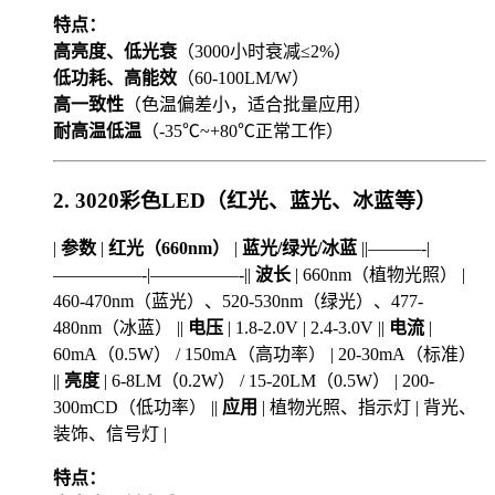
特点：
高亮度、低光衰
（3000小时衰减≤2%）
低功耗、高能效
（60-100LM/W）
高一致性
（色温偏差小，适合批量应用）
耐高温低温
（-35℃~+80℃正常工作）
2. 3020彩色LED（红光、蓝光、冰蓝等）
|
参数
|
红光（660nm）
|
蓝光/绿光/冰蓝
||———-|
—————-|—————-||
波长
| 660nm（植物光照） |
460-470nm（蓝光）、520-530nm（绿光）、477-
480nm（冰蓝） ||
电压
| 1.8-2.0V | 2.4-3.0V ||
电流
|
60mA（0.5W） / 150mA（高功率） | 20-30mA（标准）
||
亮度
| 6-8LM（0.2W） / 15-20LM（0.5W） | 200-
300mCD（低功率） ||
应用
| 植物光照、指示灯 | 背光、
装饰、信号灯 |
特点：