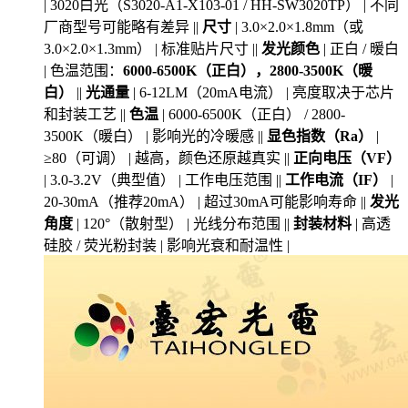
| 3020白光（S3020-A1-X103-01 / HH-SW3020TP） | 不同
厂商型号可能略有差异 ||
尺寸
| 3.0×2.0×1.8mm（或
3.0×2.0×1.3mm） | 标准贴片尺寸 ||
发光颜色
| 正白 / 暖白
| 色温范围：
6000-6500K（正白），2800-3500K（暖
白）
||
光通量
| 6-12LM（20mA电流） | 亮度取决于芯片
和封装工艺 ||
色温
| 6000-6500K（正白） / 2800-
3500K（暖白） | 影响光的冷暖感 ||
显色指数（Ra）
|
≥80（可调） | 越高，颜色还原越真实 ||
正向电压（VF）
| 3.0-3.2V（典型值） | 工作电压范围 ||
工作电流（IF）
|
20-30mA（推荐20mA） | 超过30mA可能影响寿命 ||
发光
角度
| 120°（散射型） | 光线分布范围 ||
封装材料
| 高透
硅胶 / 荧光粉封装 | 影响光衰和耐温性 |