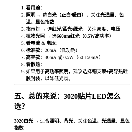
看用途
：
照明
→ 选
白光（正白/暖白）
，关注
光通量、色
温、显色指数
指示灯
→ 选
红光/蓝光/绿光
，关注
亮度、电压
植物光照
→ 选
660nm红光（0.5W高功率）
看电流 & 电压
：
标准款
：20mA（低功耗）
高亮款
：30mA 或 0.5W（60-150mA）
看散热
：
如果用于
高功率照明
，建议选择
铜支架+高导热硅
胶封装
，以降低光衰。
五、总的来说：3020贴片LED怎么
选？
3020白光
→ 适合
照明、背光
，关注
色温、光通量、显色
指数