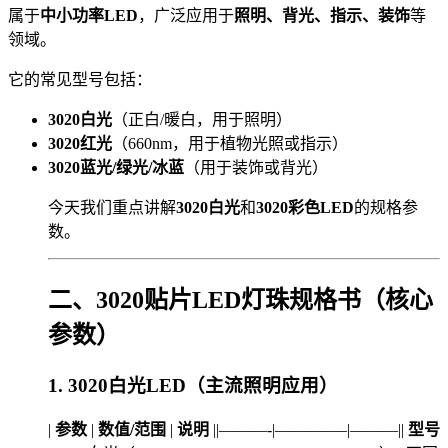
属于
中小功率LED
，广泛应用于
照明、背光、指示、装饰
等
领域。
它的常见型号包括：
3020白光
（正白/暖白，用于照明）
3020红光
（660nm，用于植物光照或指示）
3020蓝光/绿光/冰蓝
（用于装饰或背光）
今天我们重点讲解
3020白光
和
3020彩色LED
的规格参
数。
二、3020贴片LED灯珠规格书（核心
参数）
1. 3020白光LED（主流照明应用）
|
参数
|
数值/范围
|
说明
||———-|————–|———||
型号