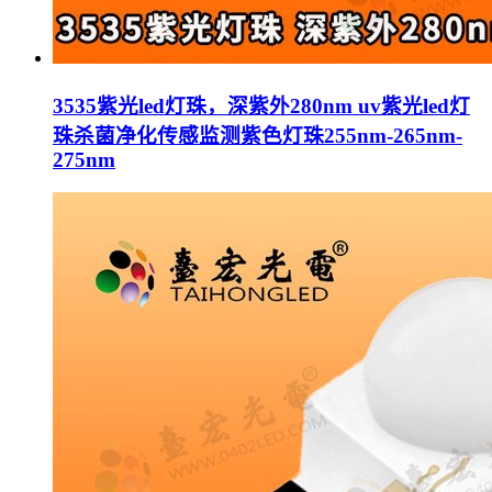
3535紫光led灯珠，深紫外280nm uv紫光led灯
珠杀菌净化传感监测紫色灯珠255nm-265nm-
275nm