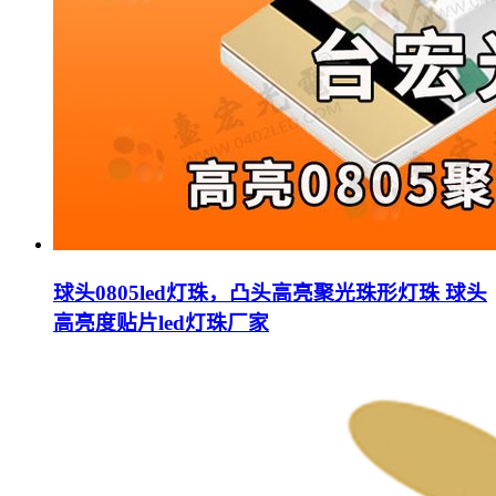
球头0805led灯珠，凸头高亮聚光珠形灯珠 球头
高亮度贴片led灯珠厂家