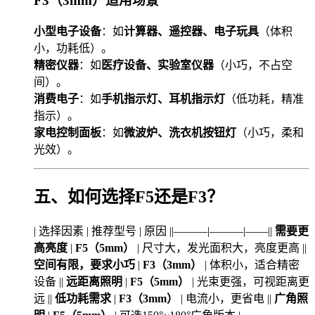
F3（3mm）适用场景
小型电子设备
：如
计算器、遥控器、电子玩具
（体积
小，功耗低）。
精密仪器
：如
医疗设备、实验室仪器
（小巧，不占空
间）。
消费电子
：如
手机指示灯、耳机指示灯
（低功耗，精准
指示）。
家电控制面板
：如
微波炉、洗衣机按钮灯
（小巧，柔和
光效）。
五、如何选择F5还是F3？
| 选择因素 | 推荐型号 | 原因 ||———|———|——||
需要更
高亮度
|
F5（5mm）
| 尺寸大，发光面积大，亮度更高 ||
空间有限，要求小巧
|
F3（3mm）
| 体积小，适合精密
设备 ||
远距离照明
|
F5（5mm）
| 光束更强，可视距离更
远 ||
低功耗需求
|
F3（3mm）
| 电流小，更省电 ||
广角照