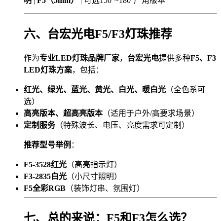
明
|
F5（5mm）
| 可选150°~180°广角版本 |
六、台宏光电F5/F3灯珠推荐
作为
专业LED灯珠品牌厂家
，
台宏光电
提供多种
F5、F3
LED灯珠方案
，包括：
红光、绿光、蓝光、黄光、白光、暖白光
（全色系可
选）
高亮版本、超高亮版本
（适用于户外/高要求场景）
定制服务
（特殊波长、电压、亮度需求可定制）
推荐型号举例
：
F5-3528红光
（高亮指示灯）
F3-2835白光
（小尺寸照明）
F5全彩RGB
（装饰灯串、氛围灯）
七、总的来说：F5和F3怎么选？