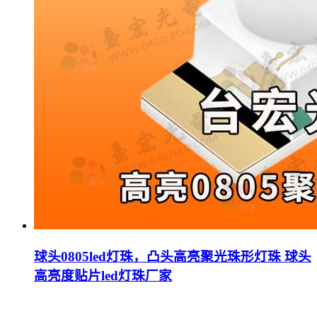
球头0805led灯珠，凸头高亮聚光珠形灯珠 球头
高亮度贴片led灯珠厂家