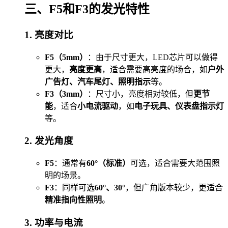
三、F5和F3的发光特性
1. 亮度对比
F5（5mm）
：由于尺寸更大，LED芯片可以做得
更大，
亮度更高
，适合需要高亮度的场合，如
户外
广告灯、汽车尾灯、照明指示
等。
F3（3mm）
：尺寸小，亮度相对较低，但
更节
能
，适合
小电流驱动
，如
电子玩具、仪表盘指示灯
等。
2. 发光角度
F5
：通常有
60°（标准）
可选，适合需要大范围照
明的场景。
F3
：同样可选
60°、30°
，但广角版本较少，更适合
精准指向性照明
。
3. 功率与电流