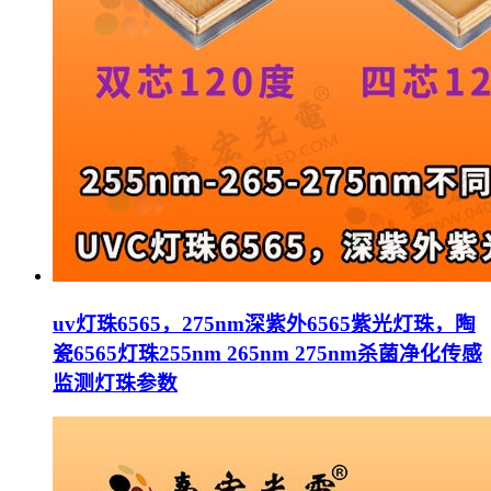
uv灯珠6565，275nm深紫外6565紫光灯珠，陶
瓷6565灯珠255nm 265nm 275nm杀菌净化传感
监测灯珠参数