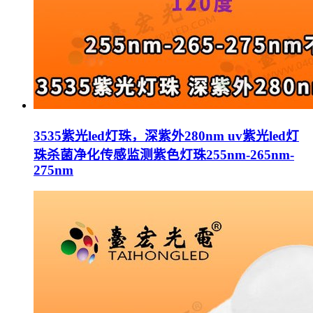
3535紫光led灯珠，深紫外280nm uv紫光led灯
珠杀菌净化传感监测紫色灯珠255nm-265nm-
275nm