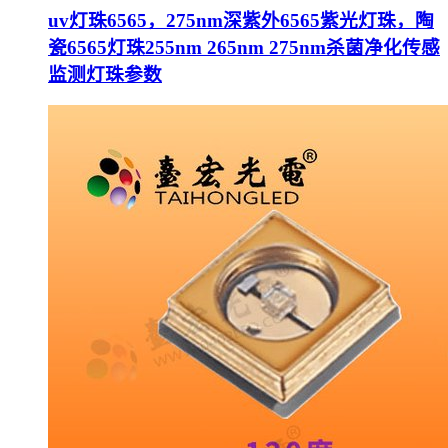
uv灯珠6565，275nm深紫外6565紫光灯珠，陶
瓷6565灯珠255nm 265nm 275nm杀菌净化传感
监测灯珠参数