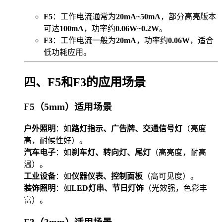
F5
：工作电流通常为
20mA~50mA
，部分高亮版本
可达
100mA
，功率约
0.06W~0.2W
。
F3
：工作电流一般为
20mA
，功率约
0.06W
，适合
低功耗应用。
四、F5和F3的应用场景
F5（5mm）适用场景
户外照明
：如
路灯指示、广告牌、交通信号灯
（亮度
高，耐候性好）。
汽车电子
：如
刹车灯、转向灯、尾灯
（高亮度，耐高
温）。
工业设备
：如
仪器仪表、控制面板
（高可见度）。
装饰照明
：如
LED灯串、节日灯饰
（光效强，色彩丰
富）。