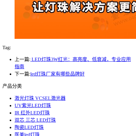
Tag:
上一篇:
LED灯珠3W红光：高亮度、低衰减，专业应用
指南
下一篇:
led灯珠厂家有哪些品牌好
产品分类
激光灯珠 VCSEL激光器
UV紫光LED灯珠
IR 红外LED灯珠
双芯 三芯 LED灯珠
陶瓷LED灯珠
医美led灯珠