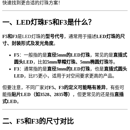
快速找到更合适的灯珠方案！
一、LED灯珠F5和F3是什么？
F5和F3
是LED灯珠的
型号代号
，通常用于描述
LED灯珠的尺
寸、封装形式及发光角度
。
F5
：一般指的是
直径5mm的LED灯珠
，常见的是
直插式
圆头LED
，比如
5mm草帽灯珠、5mm椭圆灯珠
等。
F3
：通常指的是
直径3mm的LED灯珠
，也是
直插式圆头
LED
，比F5更小，适用于对空间要求更高的产品。
但要注意，不同厂家对
F5、F3的定义可能略有差异
，有些可
能指
贴片LED（如3528、2835等）
，但更常见的还是指
直插
式LED
。
二、F5和F3的尺寸对比